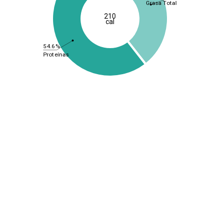
Grasa Total
210
cal
54.6%
Proteínas