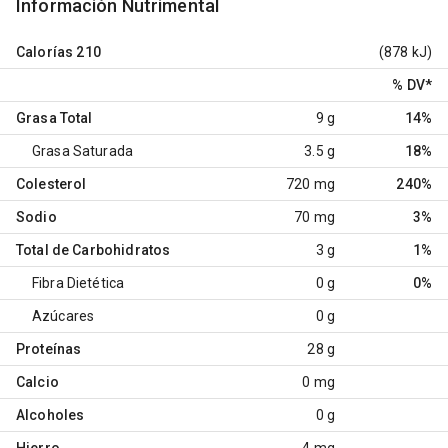
Información Nutrimental
Calorías
210
(878 kJ)
% DV
*
Grasa Total
9 g
14%
Grasa Saturada
3.5 g
18%
Colesterol
720 mg
240%
Sodio
70 mg
3%
Total de Carbohidratos
3 g
1%
Fibra Dietética
0 g
0%
Azúcares
0 g
Proteínas
28 g
Calcio
0 mg
Alcoholes
0 g
Hierro
4 mg