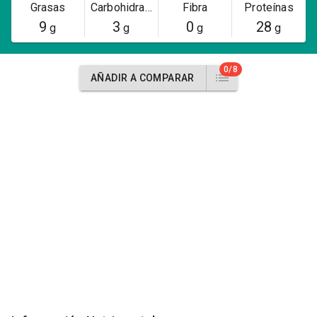
Grasas
Carbohidratos
Fibra
Proteínas
9
3
0
28
g
g
g
g
0/8
AÑADIR A COMPARAR