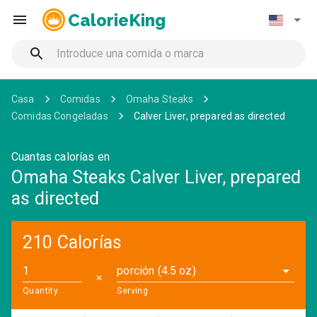
CalorieKing
Casa
Comidas
Omaha Steaks
Comidas Congeladas
Calver Liver, prepared as directed
Cuantas calorías en
Omaha Steaks Calver Liver, prepared
as directed
210 Calorías
porción (4.5 oz)
✕
Quantity
Serving