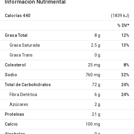
Información Nutrimental
Calorías
440
(1839 kJ)
% DV
*
Grasa Total
8 g
12%
Grasa Saturada
2.5 g
13%
Grasa Trans
0 g
Colesterol
25 mg
8%
Sodio
760 mg
32%
Total de Carbohidratos
72 g
24%
Fibra Dietética
6 g
24%
Azúcares
2 g
Proteínas
21 g
Calcio
100 mg
Alcoholes
0 g