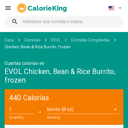
CalorieKing
Casa
Comidas
EVOL
Comidas Congeladas
Chicken, Bean & Rice Burrito, frozen
Cuantas calorías en
EVOL Chicken, Bean & Rice Burrito,
frozen
440 Calorías
burrito (8 oz)
✕
Quantity
Serving