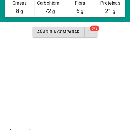
Grasas
Carbohidratos
Fibra
Proteínas
8
72
6
21
g
g
g
g
0/8
AÑADIR A COMPARAR