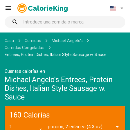
CalorieKing
Casa
Comidas
Michael Angelo's
Comidas Congeladas
Entrees, Protein Dishes, Italian Style Sausage w. Sauce
Cuantas calorías en
Michael Angelo's Entrees, Protein
Dishes, Italian Style Sausage w.
Sauce
160 Calorías
porción, 2 enlaces (4.3 oz)
✕