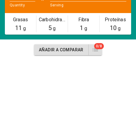
Quantity
Serving
Grasas
Carbohidratos
Fibra
Proteínas
11
5
1
10
g
g
g
g
0/8
AÑADIR A COMPARAR