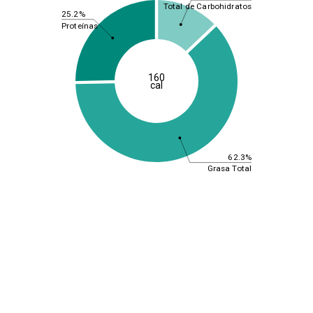
Total de Carbohidratos
25.2%
Proteínas
160
cal
62.3%
Grasa Total