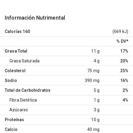
Información Nutrimental
Calorías
160
(669 kJ)
% DV
*
Grasa Total
11 g
17%
Grasa Saturada
4 g
20%
Colesterol
75 mg
25%
Sodio
390 mg
16%
Total de Carbohidratos
5 g
2%
Fibra Dietética
1 g
4%
Azúcares
3 g
Proteínas
10 g
Calcio
40 mg