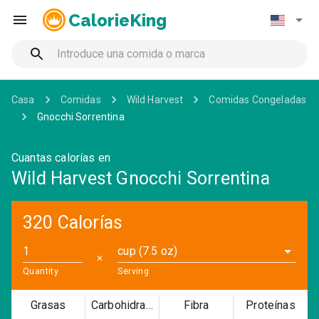
CalorieKing
Casa
Comidas
Wild Harvest
Comidas Congeladas
Gnocchi Sorrentina
Cuantas calorías en
Wild Harvest Gnocchi Sorrentina
320 Calorías
cup (7.5 oz)
✕
Quantity
Serving
Grasas
Carbohidratos
Fibra
Proteínas