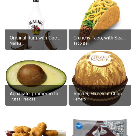
Original Rum with Coconut Flavour (21% alc.)
Crunchy Taco, with Seasoned Beef
Malibu
Taco Bell
Aguacate, promedio todos variedades, crudo
Rocher, Hazelnut Chocolate Ball
Frutas Frescas
Ferrero