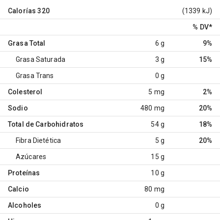
Calorías
320
(1339 kJ)
% DV
*
Grasa Total
6 g
9%
Grasa Saturada
3 g
15%
Grasa Trans
0 g
Colesterol
5 mg
2%
Sodio
480 mg
20%
Total de Carbohidratos
54 g
18%
Fibra Dietética
5 g
20%
Azúcares
15 g
Proteínas
10 g
Calcio
80 mg
Alcoholes
0 g