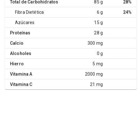
Total de Carbohidratos
85 g
28%
Fibra Dietética
6 g
24%
Azúcares
15 g
Proteínas
28 g
Calcio
300 mg
Alcoholes
0 g
Hierro
5 mg
Vitamina A
2000 mg
Vitamina C
21 mg