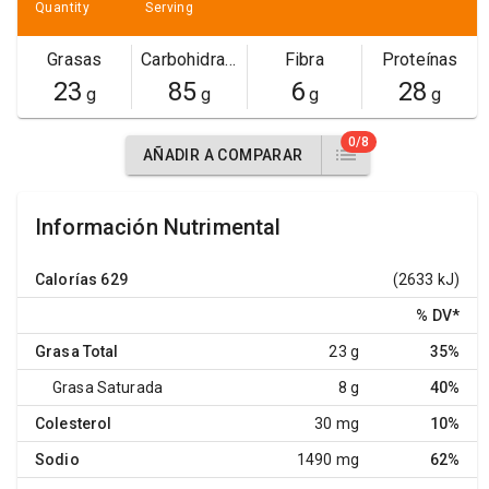
Quantity
Serving
Grasas
Carbohidratos
Fibra
Proteínas
23
85
6
28
g
g
g
g
0/8
AÑADIR A COMPARAR
Información Nutrimental
Calorías
629
(2633 kJ)
% DV
*
Grasa Total
23 g
35%
Grasa Saturada
8 g
40%
Colesterol
30 mg
10%
Sodio
1490 mg
62%