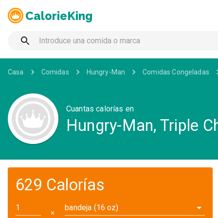
CalorieKing
Casa
Comidas
Hungry-Man
Comidas Congeladas
Cuantas calorías en
Hungry-Man, Triple 
629 Calorías
bandeja (16 oz)
✕