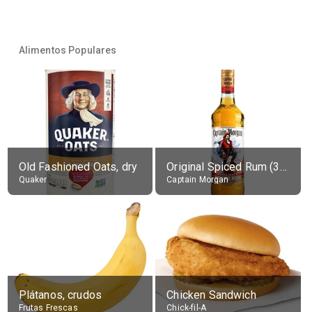
Alimentos Populares
Old Fashioned Oats, dry
Original Spiced Rum (35% alc.)
Quaker
Captain Morgan
Plátanos, crudos
Chicken Sandwich
Frutas Frescas
Chick-fil-A