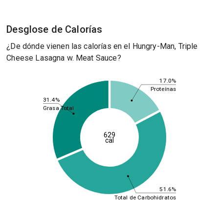
Desglose de Calorías
¿De dónde vienen las calorías en el Hungry-Man, Triple
Cheese Lasagna w. Meat Sauce?
17.0%
Proteínas
31.4%
Grasa Total
629
cal
51.6%
Total de Carbohidratos