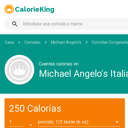
CalorieKing
Casa
Comidas
Michael Angelo's
Comidas Congelad
Cuantas calorías en
Michael Angelo's Ita
250 Calorías
porción, 1/2 tazón (6 oz)
✕