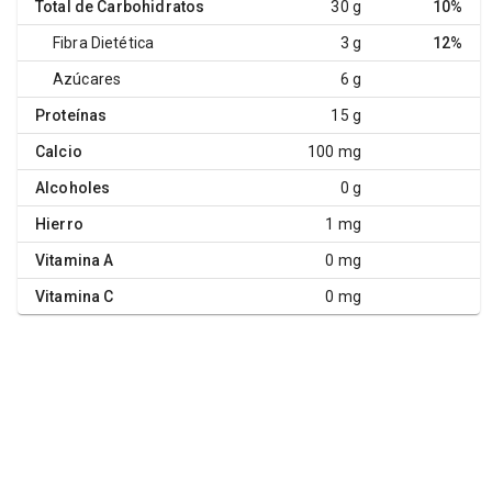
Total de Carbohidratos
30 g
10%
Fibra Dietética
3 g
12%
Azúcares
6 g
Proteínas
15 g
Calcio
100 mg
Alcoholes
0 g
Hierro
1 mg
Vitamina A
0 mg
Vitamina C
0 mg