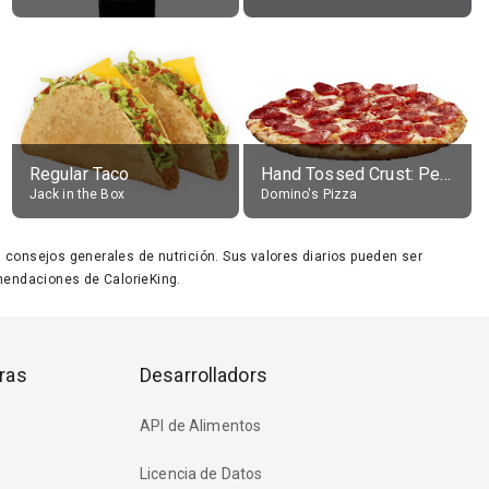
Regular Taco
Hand Tossed Crust: Pepperoni Pizza (Large 14")
Jack in the Box
Domino's Pizza
ara consejos generales de nutrición. Sus valores diarios pueden ser
endaciones de CalorieKing.
ras
Desarrolladors
API de Alimentos
Licencia de Datos