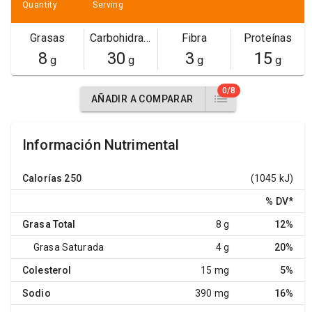
Quantity
Serving
Grasas
Carbohidratos
Fibra
Proteínas
8
30
3
15
g
g
g
g
0/8
AÑADIR A COMPARAR
Información Nutrimental
Calorías
250
(1045 kJ)
% DV
*
Grasa Total
8 g
12%
Grasa Saturada
4 g
20%
Colesterol
15 mg
5%
Sodio
390 mg
16%