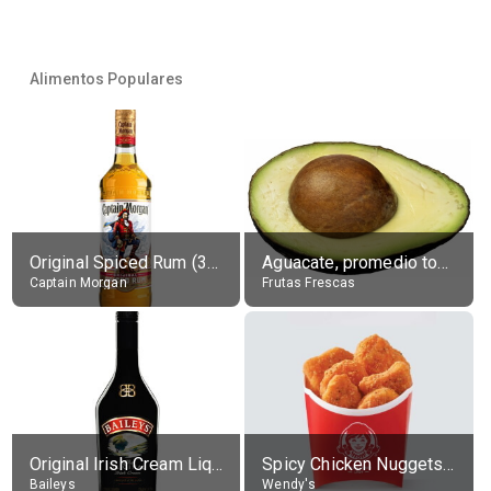
Alimentos Populares
Original Spiced Rum (35% alc.)
Aguacate, promedio todos variedades, crudo
Captain Morgan
Frutas Frescas
Original Irish Cream Liqueur (17% alc.)
Spicy Chicken Nuggets, without sauce
Baileys
Wendy's