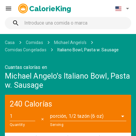
CalorieKing
Casa
Comidas
Michael Angelo's
Comidas Congeladas
Italiano Bowl, Pasta w. Sausage
Cuantas calorías en
Michael Angelo's Italiano Bowl, Pasta
w. Sausage
240 Calorías
porción, 1/2 tazón (6 oz)
✕
Quantity
Serving