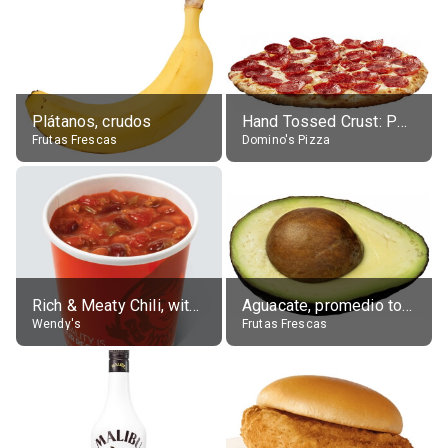
Plátanos, crudos
Hand Tossed Crust: Pepperoni Pizza (Large 14")
Frutas Frescas
Domino's Pizza
Rich & Meaty Chili, without toppings, large
Aguacate, promedio todos variedades, crudo
Wendy's
Frutas Frescas