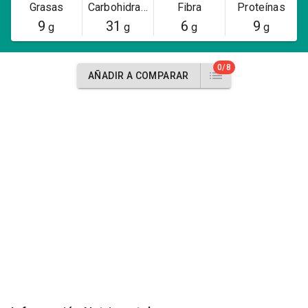
Grasas
Carbohidratos
Fibra
Proteínas
9
31
6
9
g
g
g
g
0/8
AÑADIR A COMPARAR