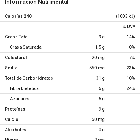
Información Nutrimental
Calorías
240
(1003 kJ)
% DV
*
Grasa Total
9 g
14%
Grasa Saturada
1.5 g
8%
Colesterol
20 mg
7%
Sodio
550 mg
23%
Total de Carbohidratos
31 g
10%
Fibra Dietética
6 g
24%
Azúcares
6 g
Proteínas
9 g
Calcio
50 mg
Alcoholes
0 g
Hierro
2 mg