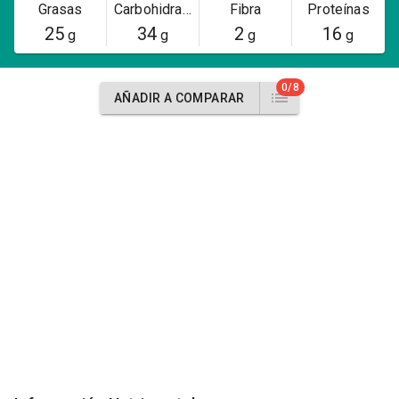
Grasas
Carbohidratos
Fibra
Proteínas
25
34
2
16
g
g
g
g
0/8
AÑADIR A COMPARAR