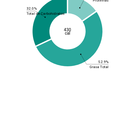
Proteínas
32.0%
Total de Carbohidratos
430
cal
52.9%
Grasa Total