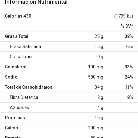
Información Nutrimental
Calorías
430
(1799 kJ)
% DV
*
Grasa Total
25 g
38%
Grasa Saturada
15 g
75%
Grasa Trans
0 g
Colesterol
100 mg
33%
Sodio
580 mg
24%
Total de Carbohidratos
34 g
11%
Fibra Dietética
2 g
8%
Azúcares
4 g
Proteínas
16 g
Calcio
200 mg
Potasio
80 mg