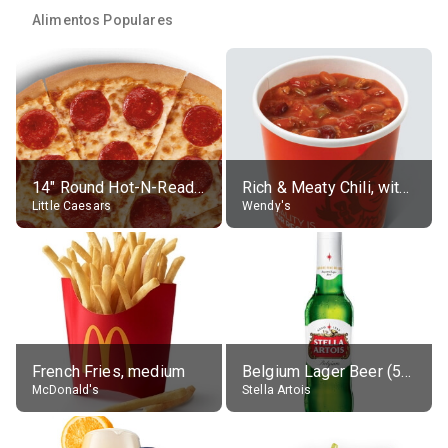
Alimentos Populares
14" Round Hot-N-Ready Pepperoni Pizza
Rich & Meaty Chili, without toppings, large
Little Caesars
Wendy's
French Fries, medium
Belgium Lager Beer (5% alc.)
McDonald's
Stella Artois