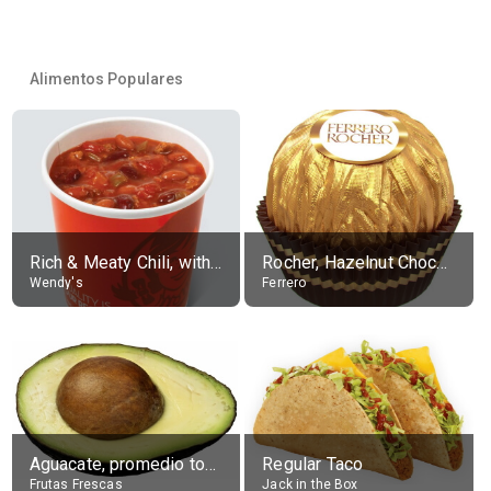
Alimentos Populares
Rich & Meaty Chili, without toppings, large
Rocher, Hazelnut Chocolate Ball
Wendy's
Ferrero
Aguacate, promedio todos variedades, crudo
Regular Taco
Frutas Frescas
Jack in the Box