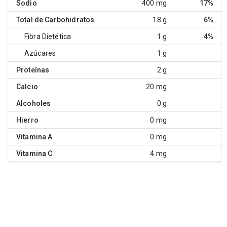
Sodio
400 mg
17%
Total de Carbohidratos
18 g
6%
Fibra Dietética
1 g
4%
Azúcares
1 g
Proteínas
2 g
Calcio
20 mg
Alcoholes
0 g
Hierro
0 mg
Vitamina A
0 mg
Vitamina C
4 mg