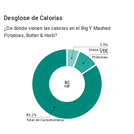
Desglose de Calorías
¿De dónde vienen las calorías en el Big Y Mashed
Potatoes, Butter & Herb?
5.3%
Grasa Total
9.5%
Proteínas
80
cal
85.2%
Total de Carbohidratos