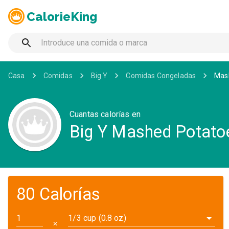
CalorieKing
Casa
Comidas
Big Y
Comidas Congeladas
Mash
Cuantas calorías en
Big Y Mashed Potatoe
80 Calorías
1/3 cup (0.8 oz)
✕