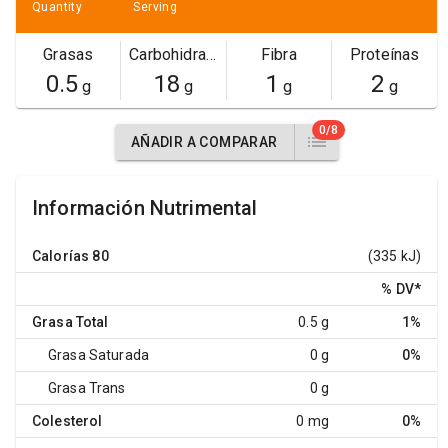
Quantity
Serving
Grasas
Carbohidratos
Fibra
Proteínas
0.5
18
1
2
g
g
g
g
0/8
AÑADIR A COMPARAR
Información Nutrimental
Calorías
80
(335 kJ)
% DV
*
Grasa Total
0.5 g
1%
Grasa Saturada
0 g
0%
Grasa Trans
0 g
Colesterol
0 mg
0%