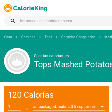
CalorieKing
Casa
Comidas
Tops
Comidas Congeladas
Mash
Cuantas calorías en
Tops Mashed Potatoe
120 Calorías
as packaged, makes 0.5 cup prepared (1 oz)
✕