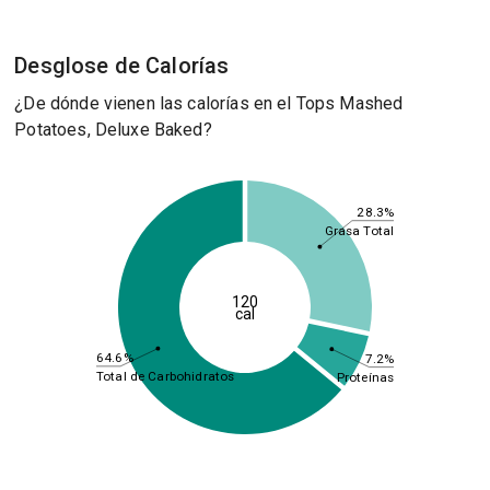
Desglose de Calorías
¿De dónde vienen las calorías en el Tops Mashed
Potatoes, Deluxe Baked?
28.3%
Grasa Total
120
cal
64.6%
7.2%
Total de Carbohidratos
Proteínas