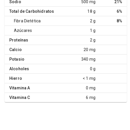
Sodio
500 mg
21%
Total de Carbohidratos
18 g
6%
Fibra Dietética
2 g
8%
Azúcares
1 g
Proteínas
2 g
Calcio
20 mg
Potasio
340 mg
Alcoholes
0 g
Hierro
< 1 mg
Vitamina A
0 mg
Vitamina C
6 mg