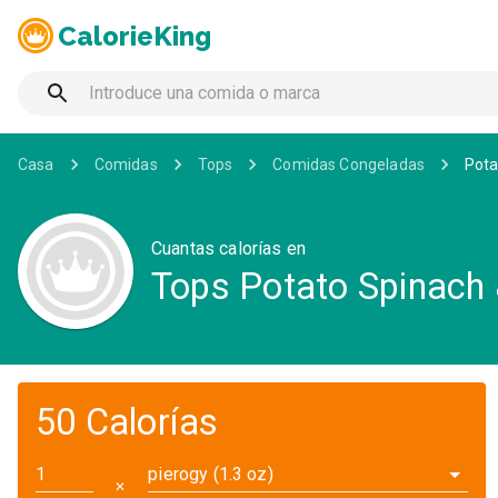
CalorieKing
Casa
Comidas
Tops
Comidas Congeladas
Pota
Cuantas calorías en
Tops Potato Spinach 
50 Calorías
pierogy (1.3 oz)
✕