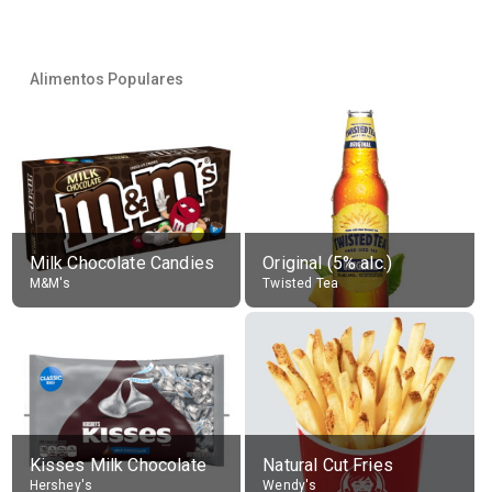
Alimentos Populares
Milk Chocolate Candies
Original (5% alc.)
M&M's
Twisted Tea
Kisses Milk Chocolate
Natural Cut Fries
Hershey's
Wendy's