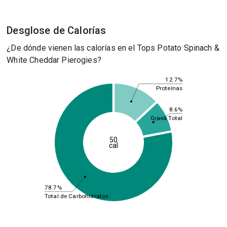
Desglose de Calorías
¿De dónde vienen las calorías en el Tops Potato Spinach &
White Cheddar Pierogies?
12.7%
Proteínas
8.6%
Grasa Total
50
cal
78.7%
Total de Carbohidratos