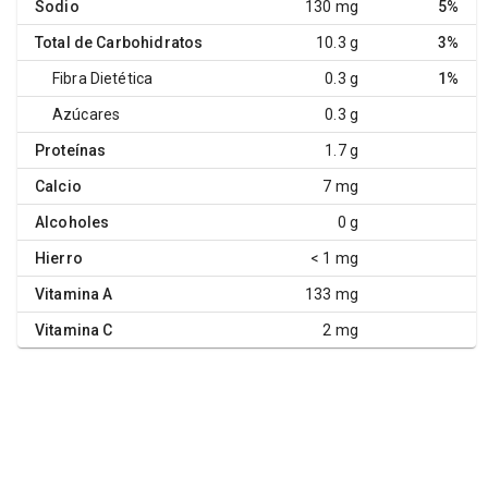
Sodio
130 mg
5%
Total de Carbohidratos
10.3 g
3%
Fibra Dietética
0.3 g
1%
Azúcares
0.3 g
Proteínas
1.7 g
Calcio
7 mg
Alcoholes
0 g
Hierro
< 1 mg
Vitamina A
133 mg
Vitamina C
2 mg