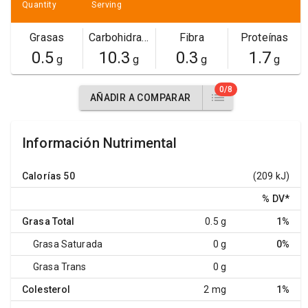
Quantity
Serving
Grasas
Carbohidratos
Fibra
Proteínas
0.5
10.3
0.3
1.7
g
g
g
g
0/8
AÑADIR A COMPARAR
Información Nutrimental
Calorías
50
(209 kJ)
% DV
*
Grasa Total
0.5 g
1%
Grasa Saturada
0 g
0%
Grasa Trans
0 g
Colesterol
2 mg
1%