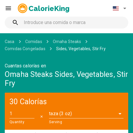
CalorieKing
Casa
Comidas
Omaha Steaks
Comidas Congeladas
Sides, Vegetables, Stir Fry
Cuantas calorías en
Omaha Steaks Sides, Vegetables, Stir
Fry
30 Calorías
taza (3 oz)
✕
Quantity
Serving