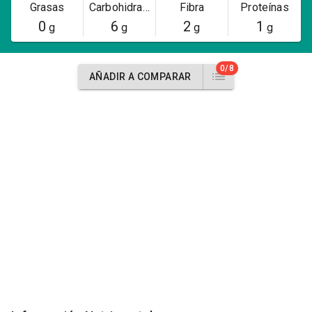
Grasas
Carbohidratos
Fibra
Proteínas
0
6
2
1
g
g
g
g
0/8
AÑADIR A COMPARAR