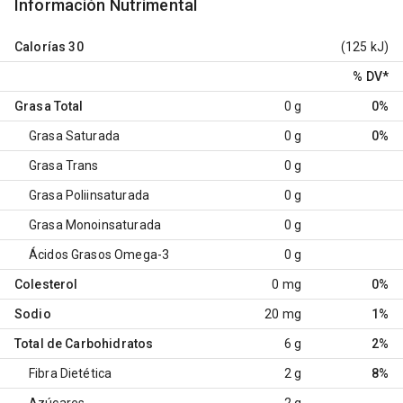
Información Nutrimental
Calorías
30
(125 kJ)
% DV
*
Grasa Total
0 g
0%
Grasa Saturada
0 g
0%
Grasa Trans
0 g
Grasa Poliinsaturada
0 g
Grasa Monoinsaturada
0 g
Ácidos Grasos Omega-3
0 g
Colesterol
0 mg
0%
Sodio
20 mg
1%
Total de Carbohidratos
6 g
2%
Fibra Dietética
2 g
8%
Azúcares
2 g