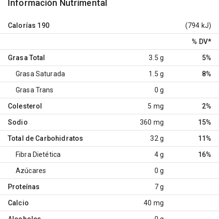
Información Nutrimental
Calorías
190
(794 kJ)
% DV
*
Grasa Total
3.5 g
5%
Grasa Saturada
1.5 g
8%
Grasa Trans
0 g
Colesterol
5 mg
2%
Sodio
360 mg
15%
Total de Carbohidratos
32 g
11%
Fibra Dietética
4 g
16%
Azúcares
0 g
Proteínas
7 g
Calcio
40 mg
Alcoholes
0 g