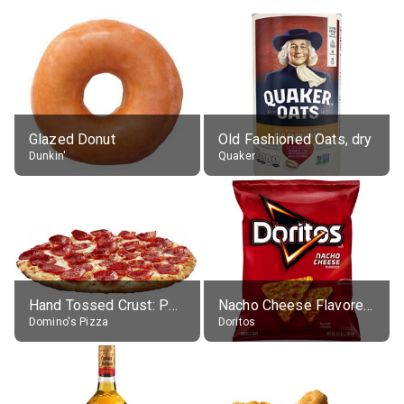
Glazed Donut
Old Fashioned Oats, dry
Dunkin'
Quaker
Hand Tossed Crust: Pepperoni Pizza (Large 14")
Nacho Cheese Flavored Tortilla Chips
Domino's Pizza
Doritos