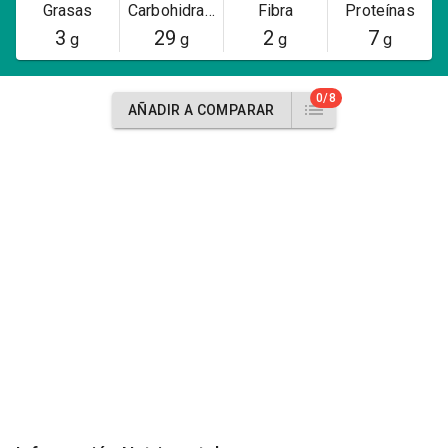
Grasas
Carbohidratos
Fibra
Proteínas
3
29
2
7
g
g
g
g
0/8
AÑADIR A COMPARAR