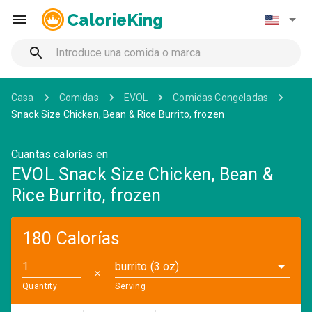
CalorieKing
Casa
Comidas
EVOL
Comidas Congeladas
Snack Size Chicken, Bean & Rice Burrito, frozen
Cuantas calorías en
EVOL Snack Size Chicken, Bean &
Rice Burrito, frozen
180 Calorías
burrito (3 oz)
✕
Quantity
Serving