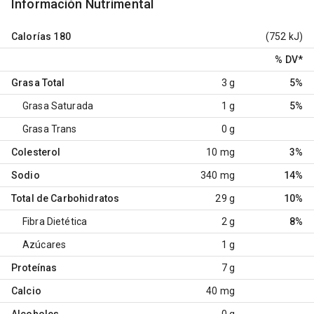
Información Nutrimental
Calorías
180
(752 kJ)
% DV
*
Grasa Total
3 g
5%
Grasa Saturada
1 g
5%
Grasa Trans
0 g
Colesterol
10 mg
3%
Sodio
340 mg
14%
Total de Carbohidratos
29 g
10%
Fibra Dietética
2 g
8%
Azúcares
1 g
Proteínas
7 g
Calcio
40 mg
Alcoholes
0 g