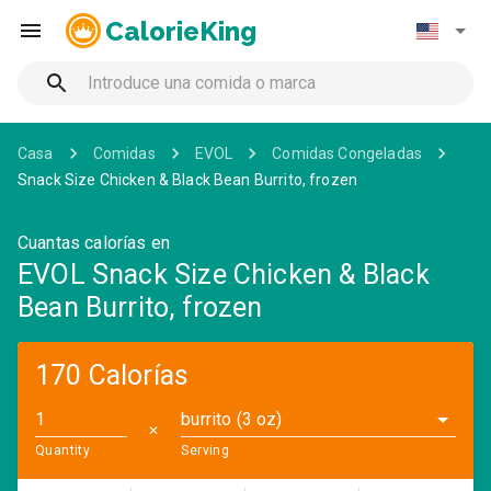
CalorieKing
Casa
Comidas
EVOL
Comidas Congeladas
Snack Size Chicken & Black Bean Burrito, frozen
Cuantas calorías en
EVOL Snack Size Chicken & Black
Bean Burrito, frozen
170 Calorías
burrito (3 oz)
✕
Quantity
Serving