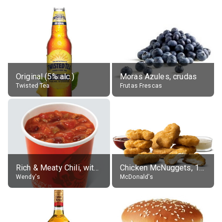
Original (5% alc.)
Moras Azules, crudas
Twisted Tea
Frutas Frescas
Rich & Meaty Chili, without toppings, large
Chicken McNuggets, 10 pieces, without sauce
Wendy's
McDonald's