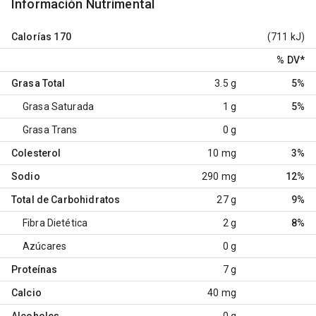
Información Nutrimental
Calorías
170
(711 kJ)
% DV
*
Grasa Total
3.5 g
5%
Grasa Saturada
1 g
5%
Grasa Trans
0 g
Colesterol
10 mg
3%
Sodio
290 mg
12%
Total de Carbohidratos
27 g
9%
Fibra Dietética
2 g
8%
Azúcares
0 g
Proteínas
7 g
Calcio
40 mg
Alcoholes
0 g