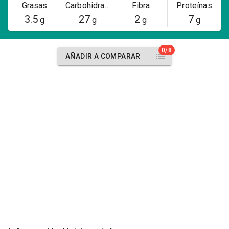
Grasas
Carbohidratos
Fibra
Proteínas
3.5
27
2
7
g
g
g
g
0/8
AÑADIR A COMPARAR