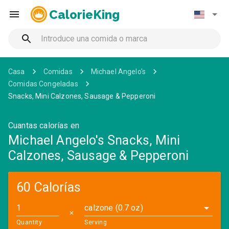
CalorieKing
Casa
Comidas
Michael Angelo's
Comidas Congeladas
Snacks, Mini Calzones, Sausage & Pepperoni
Cuantas calorías en
Michael Angelo's Snacks, Mini
Calzones, Sausage & Pepperoni
60 Calorías
calzone (0.7 oz)
✕
Quantity
Serving