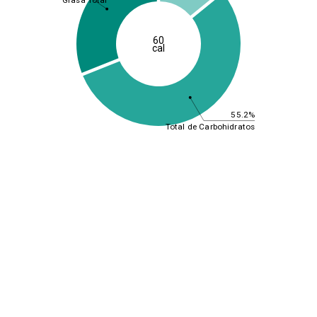
Grasa Total
60
cal
55.2%
Total de Carbohidratos