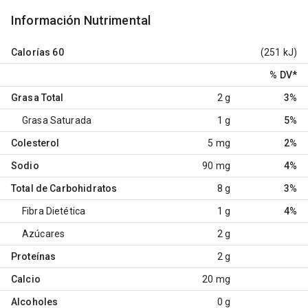
Información Nutrimental
Calorías
60
(251 kJ)
% DV
*
Grasa Total
2 g
3%
Grasa Saturada
1 g
5%
Colesterol
5 mg
2%
Sodio
90 mg
4%
Total de Carbohidratos
8 g
3%
Fibra Dietética
1 g
4%
Azúcares
2 g
Proteínas
2 g
Calcio
20 mg
Alcoholes
0 g