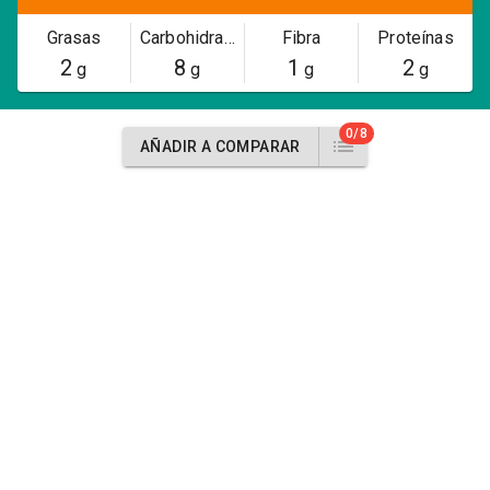
Grasas
Carbohidratos
Fibra
Proteínas
2
8
1
2
g
g
g
g
0/8
AÑADIR A COMPARAR