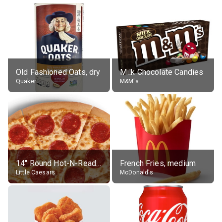
Old Fashioned Oats, dry
Milk Chocolate Candies
Quaker
M&M's
14" Round Hot-N-Ready Pepperoni Pizza
French Fries, medium
Little Caesars
McDonald's