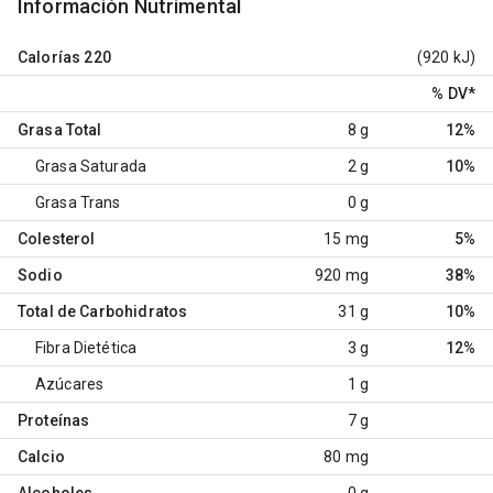
Información Nutrimental
Calorías
220
(920 kJ)
% DV
*
Grasa Total
8 g
12%
Grasa Saturada
2 g
10%
Grasa Trans
0 g
Colesterol
15 mg
5%
Sodio
920 mg
38%
Total de Carbohidratos
31 g
10%
Fibra Dietética
3 g
12%
Azúcares
1 g
Proteínas
7 g
Calcio
80 mg
Alcoholes
0 g