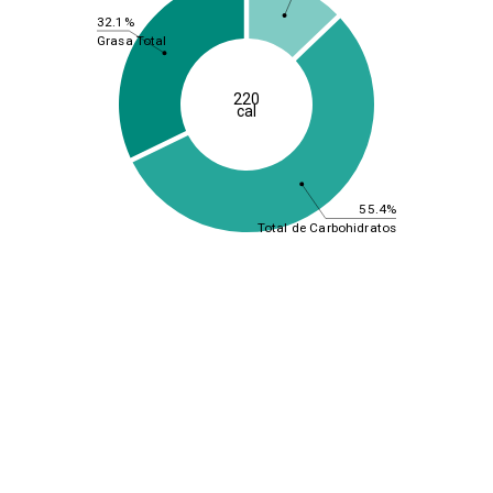
32.1%
Grasa Total
220
cal
55.4%
Total de Carbohidratos