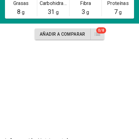
Grasas
Carbohidratos
Fibra
Proteínas
8
31
3
7
g
g
g
g
0/8
AÑADIR A COMPARAR