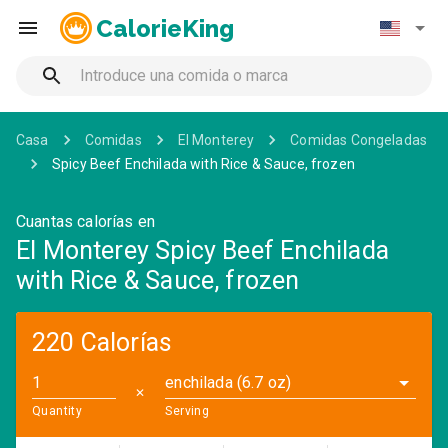
CalorieKing
Casa
Comidas
El Monterey
Comidas Congeladas
Spicy Beef Enchilada with Rice & Sauce, frozen
Cuantas calorías en
El Monterey Spicy Beef Enchilada
with Rice & Sauce, frozen
220 Calorías
enchilada (6.7 oz)
✕
Quantity
Serving