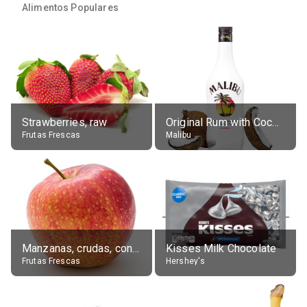
Alimentos Populares
Strawberries, raw
Original Rum with Coconut Flavour (21% alc.)
Frutas Frescas
Malibu
Manzanas, crudas, con piel
Kisses Milk Chocolate
Frutas Frescas
Hershey's