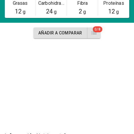
Grasas
Carbohidratos
Fibra
Proteínas
12
24
2
12
g
g
g
g
0/8
AÑADIR A COMPARAR