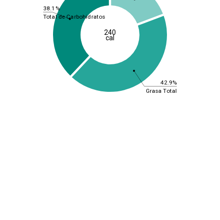
38.1%
Total de Carbohidratos
240
cal
42.9%
Grasa Total