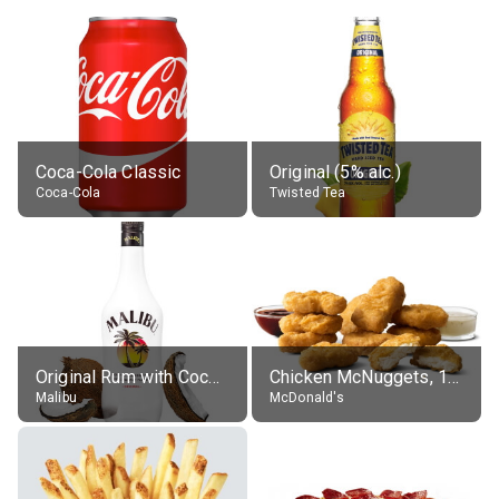
Coca-Cola Classic
Original (5% alc.)
Coca-Cola
Twisted Tea
Original Rum with Coconut Flavour (21% alc.)
Chicken McNuggets, 10 pieces, without sauce
Malibu
McDonald's