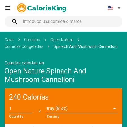
CalorieKing
Casa
Comidas
Open Nature
Comidas Congeladas
Spinach And Mushroom Cannelloni
Cuantas calorías en
Open Nature Spinach And
Mushroom Cannelloni
240 Calorías
tray (8 oz)
✕
Quantity
Serving