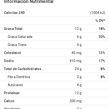
Información Nutrimental
Calorías
240
(1004 kJ)
% DV
*
Grasa Total
12 g
18%
Grasa Saturada
6 g
30%
Grasa Trans
0 g
Colesterol
40 mg
13%
Sodio
410 mg
17%
Total de Carbohidratos
24 g
8%
Fibra Dietética
2 g
8%
Azúcares
4 g
Proteínas
12 g
Calcio
200 mg
Alcoholes
0 g