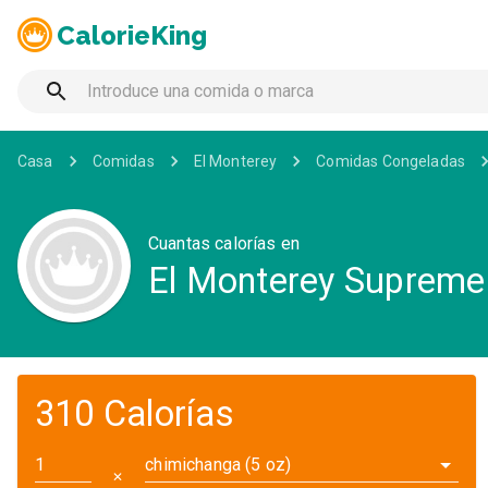
CalorieKing
Casa
Comidas
El Monterey
Comidas Congeladas
Cuantas calorías en
El Monterey Supreme
310 Calorías
chimichanga (5 oz)
✕