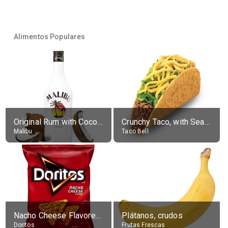
Alimentos Populares
Original Rum with Coconut Flavour (21% alc.)
Crunchy Taco, with Seasoned Beef
Malibu
Taco Bell
Nacho Cheese Flavored Tortilla Chips
Plátanos, crudos
Doritos
Frutas Frescas