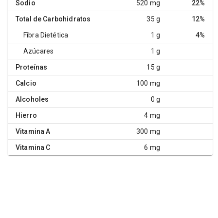
Sodio
520 mg
22%
Total de Carbohidratos
35 g
12%
Fibra Dietética
1 g
4%
Azúcares
1 g
Proteínas
15 g
Calcio
100 mg
Alcoholes
0 g
Hierro
4 mg
Vitamina A
300 mg
Vitamina C
6 mg