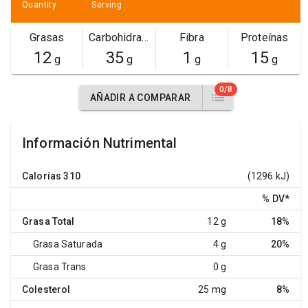
Quantity
Serving
Grasas
Carbohidratos
Fibra
Proteínas
12
35
1
15
g
g
g
g
0/8
AÑADIR A COMPARAR
Información Nutrimental
Calorías
310
(1296 kJ)
% DV
*
Grasa Total
12 g
18%
Grasa Saturada
4 g
20%
Grasa Trans
0 g
Colesterol
25 mg
8%