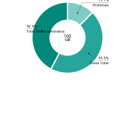
12.1%
Proteínas
42.4%
Total de Carbohidratos
100
cal
45.5%
Grasa Total