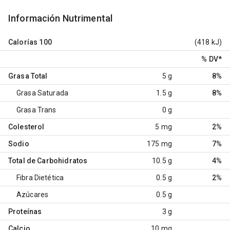
Información Nutrimental
Calorías
100
(418 kJ)
% DV
*
Grasa Total
5 g
8%
Grasa Saturada
1.5 g
8%
Grasa Trans
0 g
Colesterol
5 mg
2%
Sodio
175 mg
7%
Total de Carbohidratos
10.5 g
4%
Fibra Dietética
0.5 g
2%
Azúcares
0.5 g
Proteínas
3 g
Calcio
10 mg