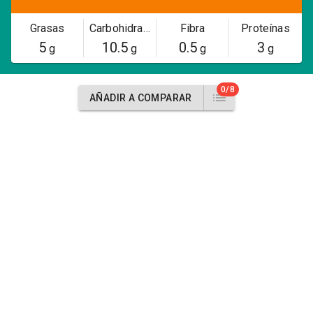
Grasas
Carbohidratos
Fibra
Proteínas
5
10.5
0.5
3
g
g
g
g
0/8
AÑADIR A COMPARAR