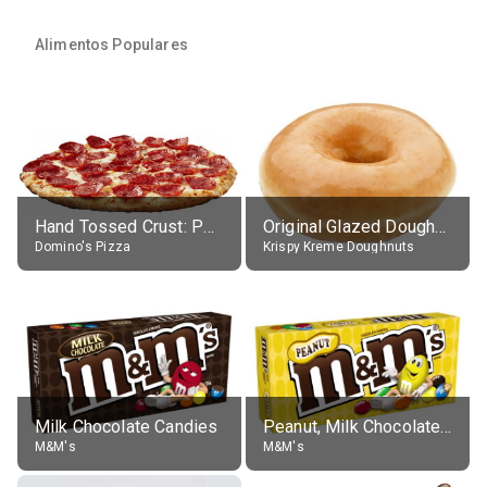
Alimentos Populares
Hand Tossed Crust: Pepperoni Pizza (Large 14")
Original Glazed Doughnut
Domino's Pizza
Krispy Kreme Doughnuts
Milk Chocolate Candies
Peanut, Milk Chocolate Candies
M&M's
M&M's