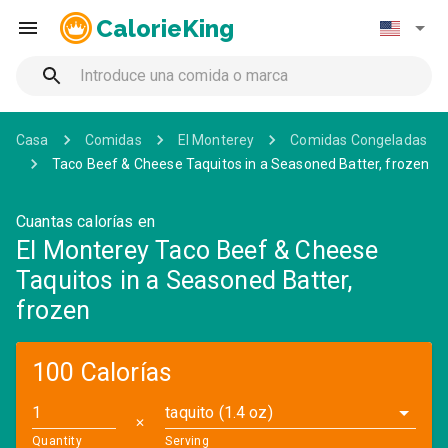
CalorieKing
Casa
Comidas
El Monterey
Comidas Congeladas
Taco Beef & Cheese Taquitos in a Seasoned Batter, frozen
Cuantas calorías en
El Monterey Taco Beef & Cheese
Taquitos in a Seasoned Batter,
frozen
100 Calorías
taquito (1.4 oz)
✕
Quantity
Serving