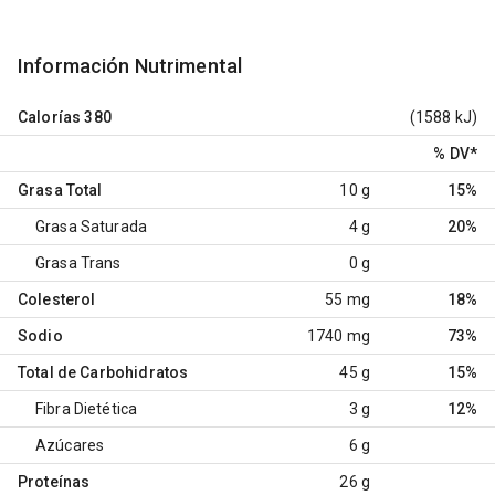
Información Nutrimental
Calorías
380
(1588 kJ)
% DV
*
Grasa Total
10 g
15%
Grasa Saturada
4 g
20%
Grasa Trans
0 g
Colesterol
55 mg
18%
Sodio
1740 mg
73%
Total de Carbohidratos
45 g
15%
Fibra Dietética
3 g
12%
Azúcares
6 g
Proteínas
26 g