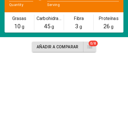
Quantity
Serving
Grasas
Carbohidratos
Fibra
Proteínas
10
45
3
26
g
g
g
g
0/8
AÑADIR A COMPARAR