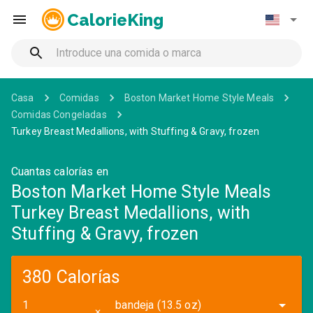
CalorieKing
Casa
Comidas
Boston Market Home Style Meals
Comidas Congeladas
Turkey Breast Medallions, with Stuffing & Gravy, frozen
Cuantas calorías en
Boston Market Home Style Meals
Turkey Breast Medallions, with
Stuffing & Gravy, frozen
380 Calorías
bandeja (13.5 oz)
✕