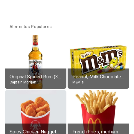
Alimentos Populares
Original Spiced Rum (35% alc.)
Peanut, Milk Chocolate Candies
Captain Morgan
M&M's
Spicy Chicken Nuggets, without sauce
French Fries, medium