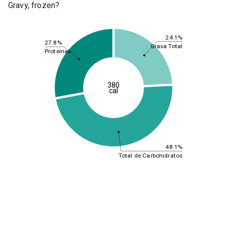
Gravy, frozen?
24.1%
27.8%
Grasa Total
Proteínas
380
cal
48.1%
Total de Carbohidratos