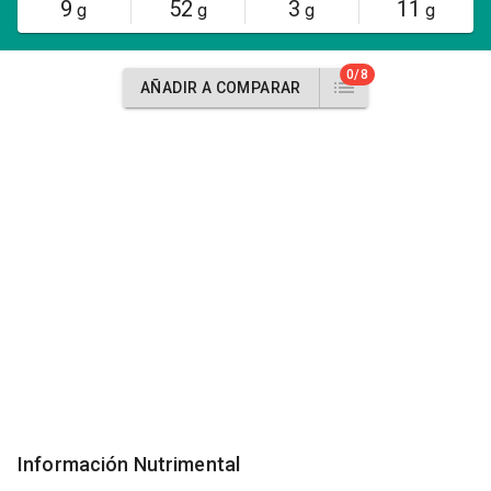
9
52
3
11
g
g
g
g
0/8
AÑADIR A COMPARAR
Información Nutrimental