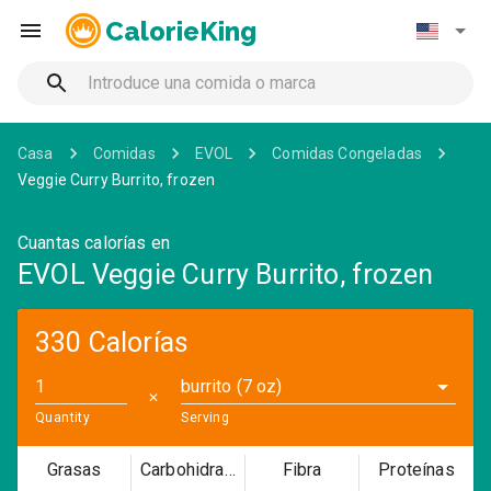
CalorieKing
Casa
Comidas
EVOL
Comidas Congeladas
Veggie Curry Burrito, frozen
Cuantas calorías en
EVOL Veggie Curry Burrito, frozen
330 Calorías
burrito (7 oz)
✕
Quantity
Serving
Grasas
Carbohidratos
Fibra
Proteínas