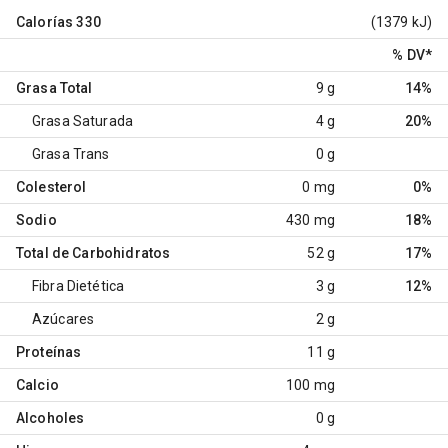
Calorías
330
(1379 kJ)
% DV
*
Grasa Total
9 g
14%
Grasa Saturada
4 g
20%
Grasa Trans
0 g
Colesterol
0 mg
0%
Sodio
430 mg
18%
Total de Carbohidratos
52 g
17%
Fibra Dietética
3 g
12%
Azúcares
2 g
Proteínas
11 g
Calcio
100 mg
Alcoholes
0 g