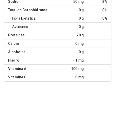
Sodio
50 mg
2%
Total de Carbohidratos
0 g
0%
Fibra Dietética
0 g
0%
Azúcares
0 g
Proteínas
28 g
Calcio
0 mg
Alcoholes
0 g
Hierro
< 1 mg
Vitamina A
100 mg
Vitamina C
0 mg