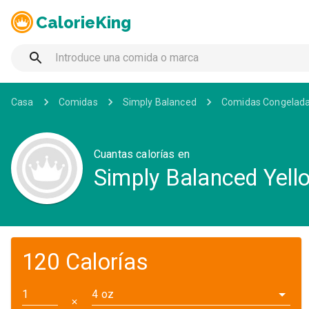
CalorieKing
Casa
Comidas
Simply Balanced
Comidas Congelad
Cuantas calorías en
Simply Balanced Yell
120 Calorías
4 oz
✕