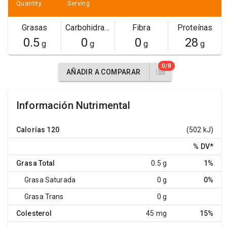
Quantity
Serving
Grasas
Carbohidratos
Fibra
Proteínas
0.5
0
0
28
g
g
g
g
0/8
AÑADIR A COMPARAR
Información Nutrimental
Calorías
120
(502 kJ)
% DV
*
Grasa Total
0.5 g
1%
Grasa Saturada
0 g
0%
Grasa Trans
0 g
Colesterol
45 mg
15%