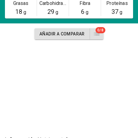
Grasas
Carbohidratos
Fibra
Proteínas
18
29
6
37
g
g
g
g
0/8
AÑADIR A COMPARAR