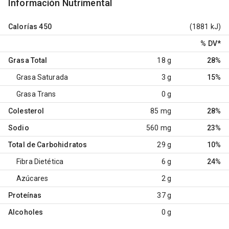
Información Nutrimental
Calorías
450
(1881 kJ)
% DV
*
Grasa Total
18 g
28%
Grasa Saturada
3 g
15%
Grasa Trans
0 g
Colesterol
85 mg
28%
Sodio
560 mg
23%
Total de Carbohidratos
29 g
10%
Fibra Dietética
6 g
24%
Azúcares
2 g
Proteínas
37 g
Alcoholes
0 g