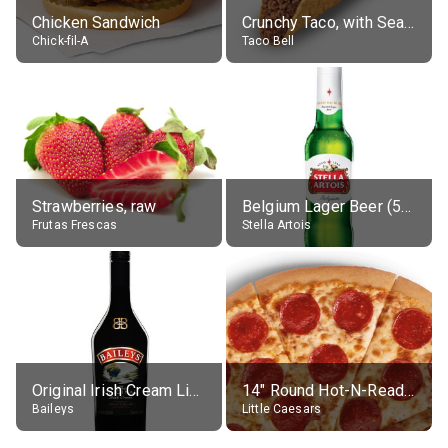
Chicken Sandwich
Crunchy Taco, with Seasoned Beef
Chick-fil-A
Taco Bell
Strawberries, raw
Belgium Lager Beer (5% alc.)
Frutas Frescas
Stella Artois
Original Irish Cream Liqueur (17% alc.)
14" Round Hot-N-Ready Pepperoni Pizza
Baileys
Little Caesars