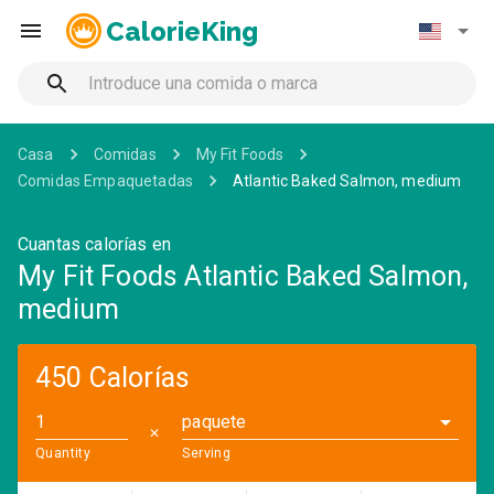
CalorieKing
Casa
Comidas
My Fit Foods
Comidas Empaquetadas
Atlantic Baked Salmon, medium
Cuantas calorías en
My Fit Foods Atlantic Baked Salmon,
medium
450 Calorías
paquete
✕
Quantity
Serving