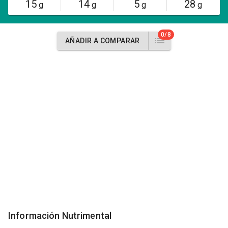
15
14
5
28
g
g
g
g
0/8
AÑADIR A COMPARAR
Información Nutrimental