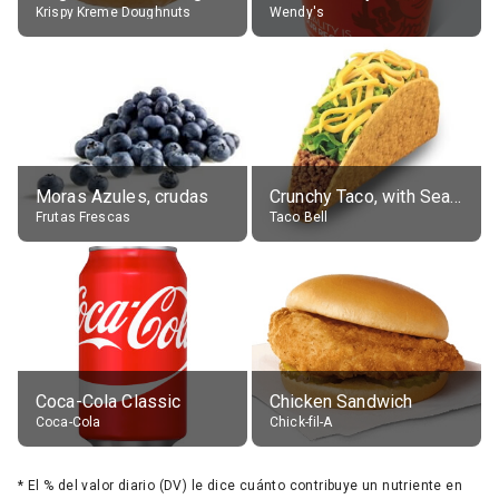
Krispy Kreme Doughnuts
Wendy's
Moras Azules, crudas
Crunchy Taco, with Seasoned Beef
Frutas Frescas
Taco Bell
Coca-Cola Classic
Chicken Sandwich
Coca-Cola
Chick-fil-A
*
El % del valor diario (DV) le dice cuánto contribuye un nutriente en