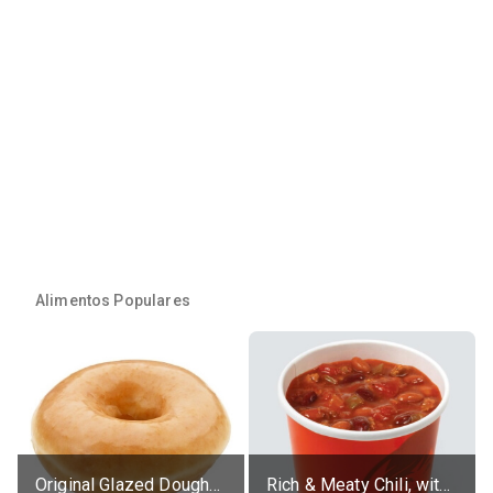
Alimentos Populares
Original Glazed Doughnut
Rich & Meaty Chili, without toppings, large