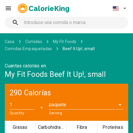
CalorieKing
Casa
Comidas
My Fit Foods
Comidas Empaquetadas
Beef It Up!, small
Cuantas calorías en
My Fit Foods Beef It Up!, small
290 Calorías
paquete
✕
Quantity
Serving
Grasas
Carbohidratos
Fibra
Proteínas