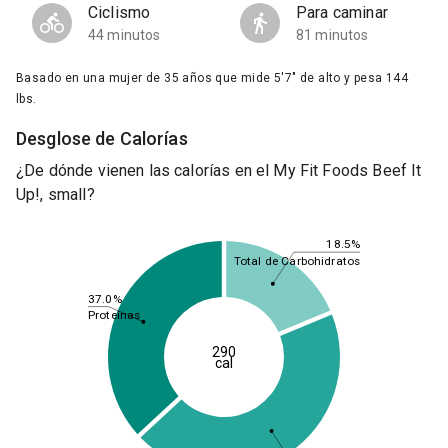
Ciclismo
Para caminar
44 minutos
81 minutos
Basado en una mujer de 35 años que mide 5'7" de alto y pesa 144
lbs.
Desglose de Calorías
¿De dónde vienen las calorías en el My Fit Foods Beef It
Up!, small?
18.5%
Total de Carbohidratos
37.0%
Proteínas
290
cal