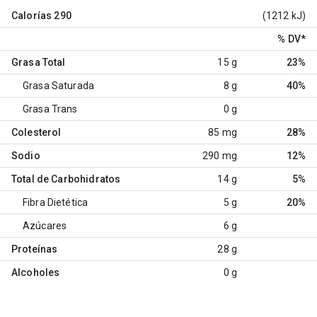
Calorías
290
(1212 kJ)
% DV
*
Grasa Total
15 g
23%
Grasa Saturada
8 g
40%
Grasa Trans
0 g
Colesterol
85 mg
28%
Sodio
290 mg
12%
Total de Carbohidratos
14 g
5%
Fibra Dietética
5 g
20%
Azúcares
6 g
Proteínas
28 g
Alcoholes
0 g