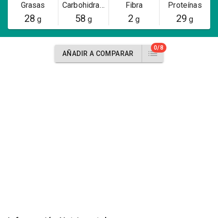
Grasas
Carbohidratos
Fibra
Proteínas
28
58
2
29
g
g
g
g
0/8
AÑADIR A COMPARAR