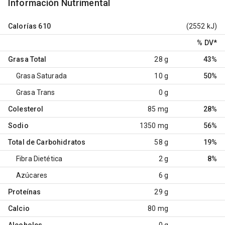
Información Nutrimental
Calorías
610
(2552 kJ)
% DV
*
Grasa Total
28 g
43%
Grasa Saturada
10 g
50%
Grasa Trans
0 g
Colesterol
85 mg
28%
Sodio
1350 mg
56%
Total de Carbohidratos
58 g
19%
Fibra Dietética
2 g
8%
Azúcares
6 g
Proteínas
29 g
Calcio
80 mg
Alcoholes
0 g