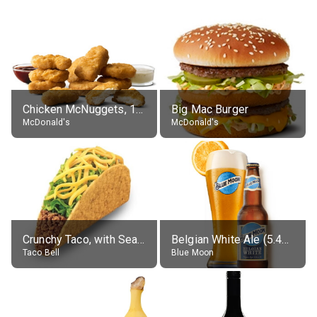
Chicken McNuggets, 10 pieces, without sauce
Big Mac Burger
McDonald's
McDonald's
Crunchy Taco, with Seasoned Beef
Belgian White Ale (5.4% alc.)
Taco Bell
Blue Moon