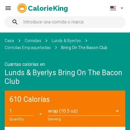
CalorieKing
Casa
Comidas
Lunds & Byerlys
Comidas Empaquetadas
Bring On The Bacon Club
Cuantas calorías en
Lunds & Byerlys Bring On The Bacon
Club
610 Calorías
wrap (10.5 oz)
✕
Quantity
Serving