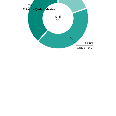
38.7%
Total de Carbohidratos
610
cal
42.0%
Grasa Total