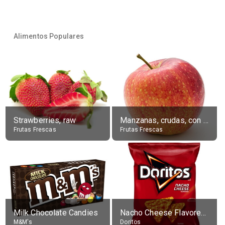
Alimentos Populares
Strawberries, raw
Manzanas, crudas, con piel
Frutas Frescas
Frutas Frescas
Milk Chocolate Candies
Nacho Cheese Flavored Tortilla Chips
M&M's
Doritos