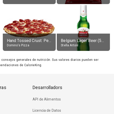
Hand Tossed Crust: Pepperoni Pizza (Large 14")
Belgium Lager Beer (5% alc.)
Domino's Pizza
Stella Artois
ara consejos generales de nutrición. Sus valores diarios pueden ser
endaciones de CalorieKing.
ras
Desarrolladors
API de Alimentos
Licencia de Datos