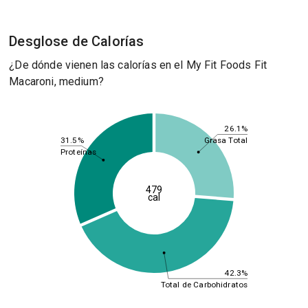
Desglose de Calorías
¿De dónde vienen las calorías en el My Fit Foods Fit
Macaroni, medium?
26.1%
31.5%
Grasa Total
Proteínas
479
cal
42.3%
Total de Carbohidratos