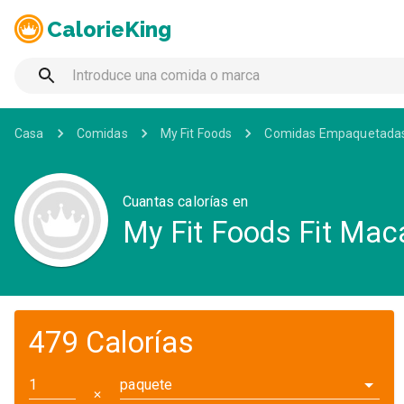
CalorieKing
Casa
Comidas
My Fit Foods
Comidas Empaquetada
Cuantas calorías en
My Fit Foods Fit Mac
479 Calorías
paquete
✕