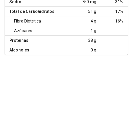
Sodio
750 mg
31%
Total de Carbohidratos
51 g
17%
Fibra Dietética
4 g
16%
Azúcares
1 g
Proteínas
38 g
Alcoholes
0 g