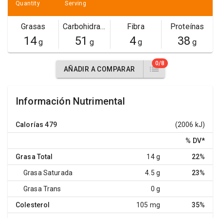
Quantity
Serving
Grasas
Carbohidratos
Fibra
Proteínas
14
51
4
38
g
g
g
g
0/8
AÑADIR A COMPARAR
Información Nutrimental
Calorías
479
(2006 kJ)
% DV
*
Grasa Total
14 g
22%
Grasa Saturada
4.5 g
23%
Grasa Trans
0 g
Colesterol
105 mg
35%