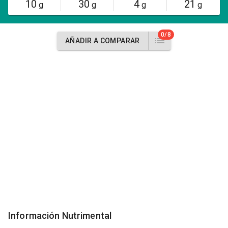
10
30
4
21
g
g
g
g
0/8
AÑADIR A COMPARAR
Información Nutrimental