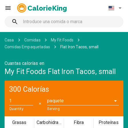
CalorieKing
Casa
Comidas
My Fit Foods
Comidas Empaquetadas
Flat Iron Tacos, small
Cuantas calorías en
My Fit Foods Flat Iron Tacos, small
300 Calorías
paquete
✕
Quantity
Serving
Grasas
Carbohidratos
Fibra
Proteínas