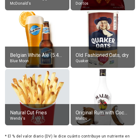
McDonald's
Doritos
Belgian White Ale (5.4% alc.)
Old Fashioned Oats, dry
Blue Moon
Quaker
Natural Cut Fries
Original Rum with Coconut Flavour (21% alc.)
Wendy's
Malibu
*
El % del valor diario (DV) le dice cuánto contribuye un nutriente en