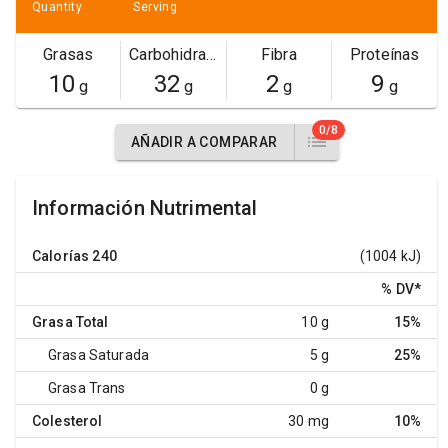
Quantity
Serving
Grasas
Carbohidratos
Fibra
Proteínas
10
32
2
9
g
g
g
g
0/8
AÑADIR A COMPARAR
Información Nutrimental
Calorías
240
(1004 kJ)
% DV
*
Grasa Total
10 g
15%
Grasa Saturada
5 g
25%
Grasa Trans
0 g
Colesterol
30 mg
10%