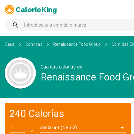
CalorieKing
Casa
Comidas
Renaissance Food Group
Comidas E
Cuantas calorías en
Renaissance Food Gro
240 Calorías
container (4.8 oz)
✕