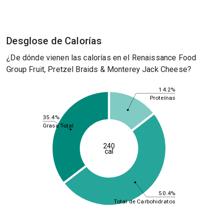
Desglose de Calorías
¿De dónde vienen las calorías en el Renaissance Food
Group Fruit, Pretzel Braids & Monterey Jack Cheese?
14.2%
Proteínas
35.4%
Grasa Total
240
cal
50.4%
Total de Carbohidratos