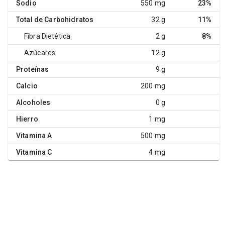
Sodio
550 mg
23%
Total de Carbohidratos
32 g
11%
Fibra Dietética
2 g
8%
Azúcares
12 g
Proteínas
9 g
Calcio
200 mg
Alcoholes
0 g
Hierro
1 mg
Vitamina A
500 mg
Vitamina C
4 mg