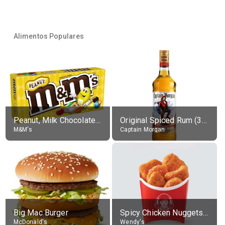
Alimentos Populares
Peanut, Milk Chocolate Candies
Original Spiced Rum (35% alc.)
M&M's
Captain Morgan
Big Mac Burger
Spicy Chicken Nuggets, without sauce
McDonald's
Wendy's