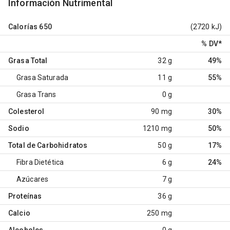
Información Nutrimental
Calorías
650
(2720 kJ)
% DV
*
Grasa Total
32 g
49%
Grasa Saturada
11 g
55%
Grasa Trans
0 g
Colesterol
90 mg
30%
Sodio
1210 mg
50%
Total de Carbohidratos
50 g
17%
Fibra Dietética
6 g
24%
Azúcares
7 g
Proteínas
36 g
Calcio
250 mg
Alcoholes
0 g