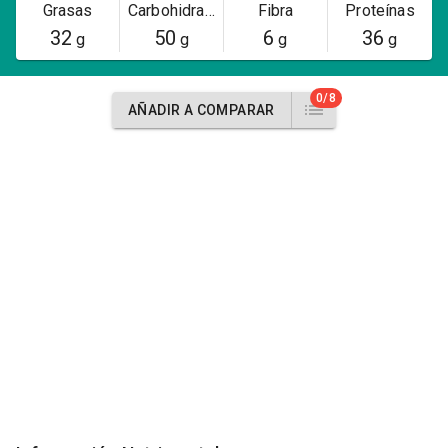
Grasas
Carbohidratos
Fibra
Proteínas
32
50
6
36
g
g
g
g
0/8
AÑADIR A COMPARAR