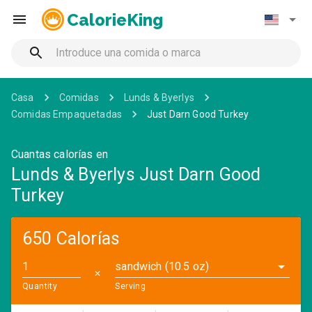
CalorieKing
Casa
Comidas
Lunds & Byerlys
Comidas Empaquetadas
Just Darn Good Turkey
Cuantas calorías en
Lunds & Byerlys Just Darn Good
Turkey
650 Calorías
sandwich (10.5 oz)
✕
Quantity
Serving