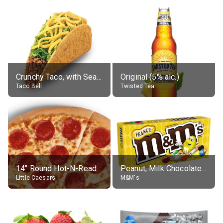
Crunchy Taco, with Seasoned Beef
Original (5% alc.)
Taco Bell
Twisted Tea
14" Round Hot-N-Ready Pepperoni Pizza
Peanut, Milk Chocolate Candies
Little Caesars
M&M's