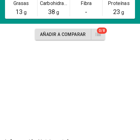
Grasas
Carbohidratos
Fibra
Proteínas
13
38
-
23
g
g
g
0/8
AÑADIR A COMPARAR