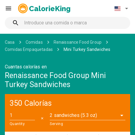
CalorieKing
Casa
Comidas
Renaissance Food Group
Comidas Empaquetadas
Mini Turkey Sandwiches
Cuantas calorías en
Renaissance Food Group Mini
Turkey Sandwiches
350 Calorías
2 sandwiches (5.3 oz)
✕
Quantity
Serving