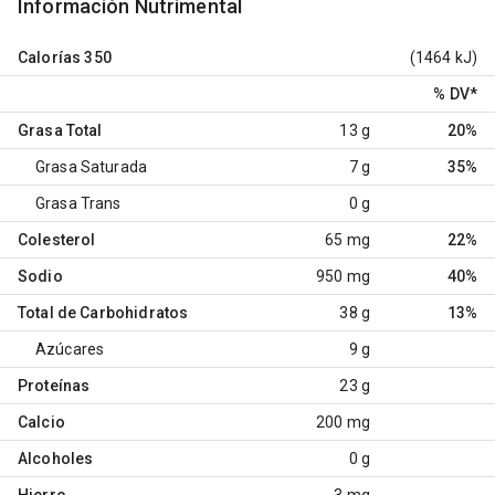
Información Nutrimental
Calorías
350
(1464 kJ)
% DV
*
Grasa Total
13 g
20%
Grasa Saturada
7 g
35%
Grasa Trans
0 g
Colesterol
65 mg
22%
Sodio
950 mg
40%
Total de Carbohidratos
38 g
13%
Azúcares
9 g
Proteínas
23 g
Calcio
200 mg
Alcoholes
0 g
Hierro
3 mg