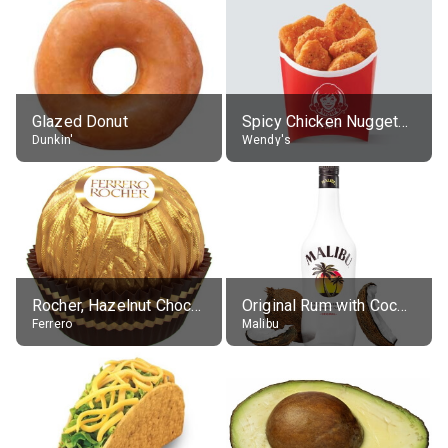
Glazed Donut
Spicy Chicken Nuggets, without sauce
Dunkin'
Wendy's
Rocher, Hazelnut Chocolate Ball
Original Rum with Coconut Flavour (21% alc.)
Ferrero
Malibu