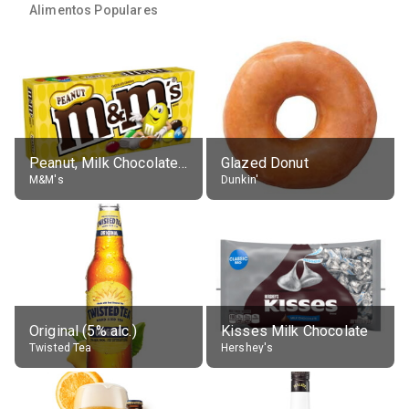
Alimentos Populares
Peanut, Milk Chocolate Candies
Glazed Donut
M&M's
Dunkin'
Original (5% alc.)
Kisses Milk Chocolate
Twisted Tea
Hershey's