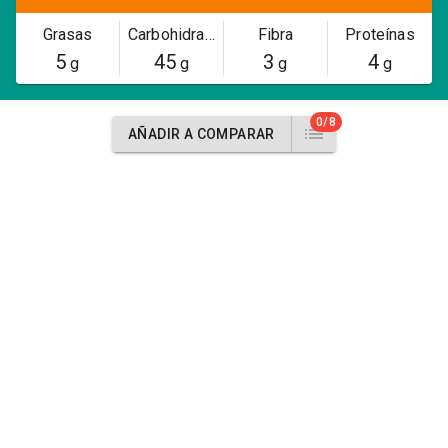
Grasas
Carbohidratos
Fibra
Proteínas
5
45
3
4
g
g
g
g
0/8
AÑADIR A COMPARAR