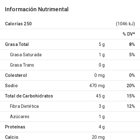
Información Nutrimental
Calorías
250
(1046 kJ)
% DV
*
Grasa Total
5 g
8%
Grasa Saturada
1 g
5%
Grasa Trans
0 g
Colesterol
0 mg
0%
Sodio
470 mg
20%
Total de Carbohidratos
45 g
15%
Fibra Dietética
3 g
12%
Azúcares
1 g
Proteínas
4 g
Calcio
20 mg