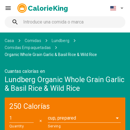
CalorieKing
Casa
Comidas
Lundberg
Comidas Empaquetadas
Organic Whole Grain Garlic & Basil Rice & Wild Rice
Cuantas calorías en
Lundberg Organic Whole Grain Garlic
& Basil Rice & Wild Rice
250 Calorías
cup, prepared
✕
Quantity
Serving