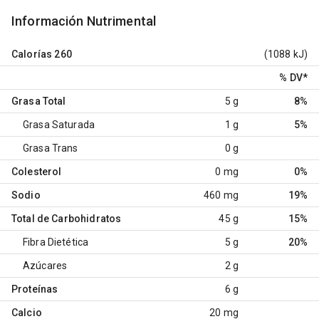
Información Nutrimental
Calorías
260
(1088 kJ)
% DV
*
Grasa Total
5 g
8%
Grasa Saturada
1 g
5%
Grasa Trans
0 g
Colesterol
0 mg
0%
Sodio
460 mg
19%
Total de Carbohidratos
45 g
15%
Fibra Dietética
5 g
20%
Azúcares
2 g
Proteínas
6 g
Calcio
20 mg