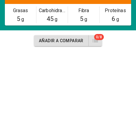
Grasas
Carbohidratos
Fibra
Proteínas
5
45
5
6
g
g
g
g
0/8
AÑADIR A COMPARAR