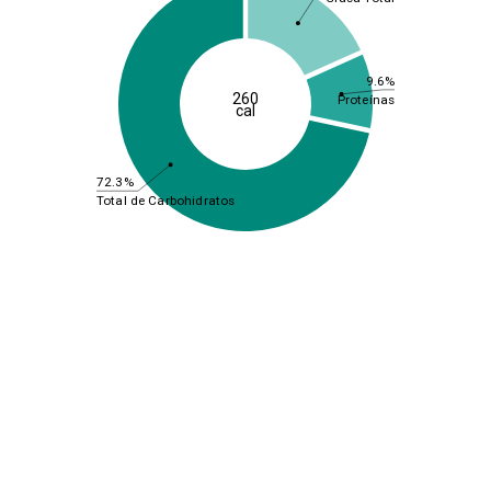
9.6%
260
Proteínas
cal
72.3%
Total de Carbohidratos