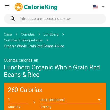
CalorieKing
Casa
Comidas
Lundberg
Comidas Empaquetadas
Organic Whole Grain Red Beans & Rice
Cuantas calorías en
Lundberg Organic Whole Grain Red
Beans & Rice
260 Calorías
cup, prepared
✕
Quantity
Serving