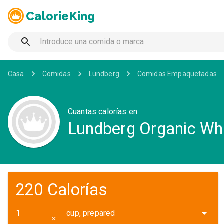
CalorieKing
Casa
Comidas
Lundberg
Comidas Empaquetadas
Cuantas calorías en
Lundberg Organic Who
220 Calorías
cup, prepared
✕