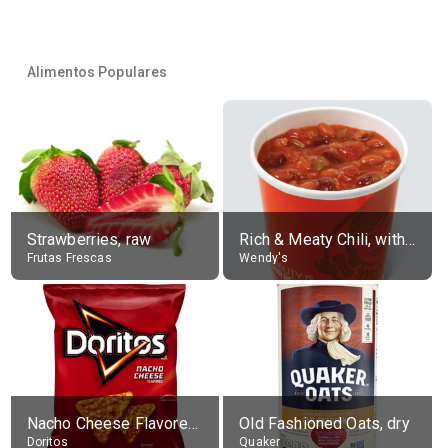
Alimentos Populares
Strawberries, raw
Rich & Meaty Chili, without toppings, large
Frutas Frescas
Wendy's
Nacho Cheese Flavored Tortilla Chips
Old Fashioned Oats, dry
Doritos
Quaker