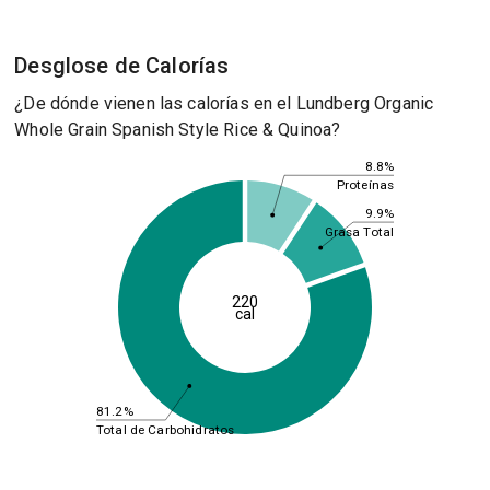
Desglose de Calorías
¿De dónde vienen las calorías en el Lundberg Organic
Whole Grain Spanish Style Rice & Quinoa?
8.8%
Proteínas
9.9%
Grasa Total
220
cal
81.2%
Total de Carbohidratos