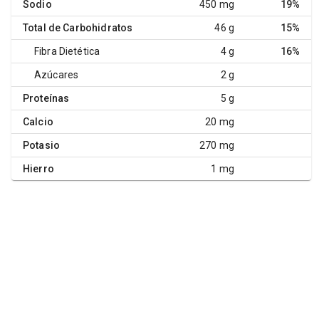
Sodio
450 mg
19%
Total de Carbohidratos
46 g
15%
Fibra Dietética
4 g
16%
Azúcares
2 g
Proteínas
5 g
Calcio
20 mg
Potasio
270 mg
Hierro
1 mg