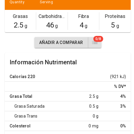
Quantity
Serving
Grasas
Carbohidratos
Fibra
Proteínas
2.5
46
4
5
g
g
g
g
0/8
AÑADIR A COMPARAR
Información Nutrimental
Calorías
220
(921 kJ)
% DV
*
Grasa Total
2.5 g
4%
Grasa Saturada
0.5 g
3%
Grasa Trans
0 g
Colesterol
0 mg
0%