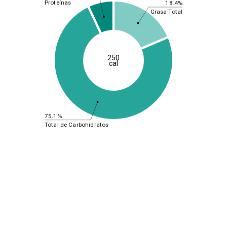
Proteínas
18.4%
Grasa Total
250
cal
75.1%
Total de Carbohidratos