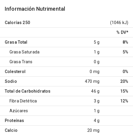
Información Nutrimental
Calorías
250
(1046 kJ)
% DV
*
Grasa Total
5 g
8%
Grasa Saturada
1 g
5%
Grasa Trans
0 g
Colesterol
0 mg
0%
Sodio
470 mg
20%
Total de Carbohidratos
46 g
15%
Fibra Dietética
3 g
12%
Azúcares
1 g
Proteínas
4 g
Calcio
20 mg