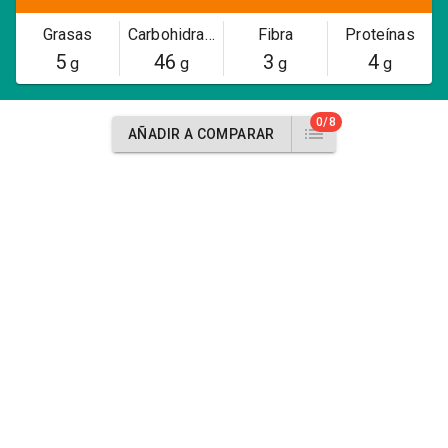
Grasas
Carbohidratos
Fibra
Proteínas
5
46
3
4
g
g
g
g
0/8
AÑADIR A COMPARAR