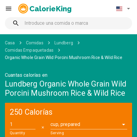
CalorieKing
Casa
Comidas
Lundberg
Comidas Empaquetadas
Organic Whole Grain Wild Porcini Mushroom Rice & Wild Rice
Cuantas calorías en
Lundberg Organic Whole Grain Wild
Porcini Mushroom Rice & Wild Rice
250 Calorías
cup, prepared
✕
Quantity
Serving