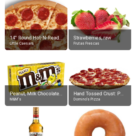
14" Round Hot-N-Ready Pepperoni Pizza
Strawberries, raw
Little Caesars
Frutas Frescas
Peanut, Milk Chocolate Candies
Hand Tossed Crust: Pepperoni Pizza (Large 14")
M&M's
Domino's Pizza