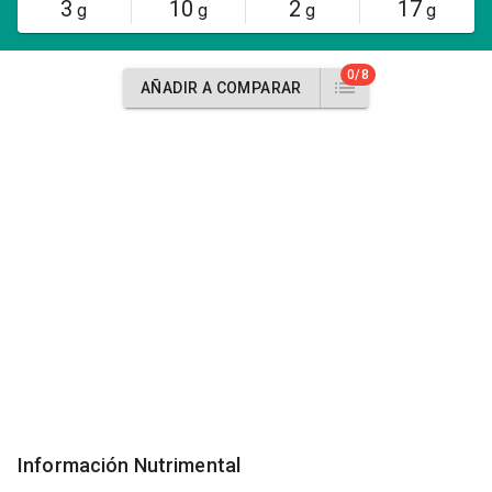
3
10
2
17
g
g
g
g
0/8
AÑADIR A COMPARAR
Información Nutrimental