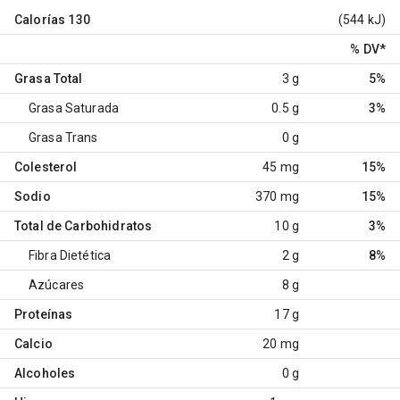
Calorías
130
(544 kJ)
% DV
*
Grasa Total
3 g
5%
Grasa Saturada
0.5 g
3%
Grasa Trans
0 g
Colesterol
45 mg
15%
Sodio
370 mg
15%
Total de Carbohidratos
10 g
3%
Fibra Dietética
2 g
8%
Azúcares
8 g
Proteínas
17 g
Calcio
20 mg
Alcoholes
0 g