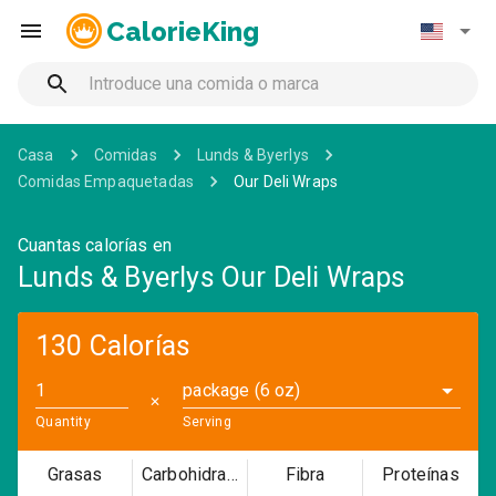
CalorieKing
Casa
Comidas
Lunds & Byerlys
Comidas Empaquetadas
Our Deli Wraps
Cuantas calorías en
Lunds & Byerlys Our Deli Wraps
130 Calorías
package (6 oz)
✕
Quantity
Serving
Grasas
Carbohidratos
Fibra
Proteínas