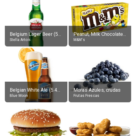
Belgium Lager Beer (5% alc.)
Peanut, Milk Chocolate Candies
Stella Artois
M&M's
Belgian White Ale (5.4% alc.)
Moras Azules, crudas
Blue Moon
Frutas Frescas