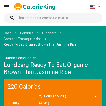
CalorieKing
Casa
Comidas
Lundberg
Comidas Empaquetadas
Ready To Eat, Organic Brown Thai Jasmine Rice
Cuantas calorías en
Lundberg Ready To Eat, Organic
Brown Thai Jasmine Rice
220 Calorías
2/3 cup (4.9 oz)
✕
Quantity
Serving