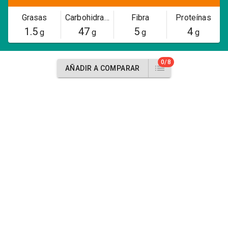
Grasas
Carbohidratos
Fibra
Proteínas
1.5
47
5
4
g
g
g
g
0/8
AÑADIR A COMPARAR