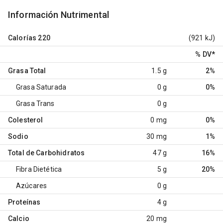
Información Nutrimental
Calorías
220
(921 kJ)
% DV
*
Grasa Total
1.5 g
2%
Grasa Saturada
0 g
0%
Grasa Trans
0 g
Colesterol
0 mg
0%
Sodio
30 mg
1%
Total de Carbohidratos
47 g
16%
Fibra Dietética
5 g
20%
Azúcares
0 g
Proteínas
4 g
Calcio
20 mg