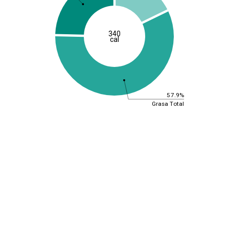
340
cal
57.9%
Grasa Total