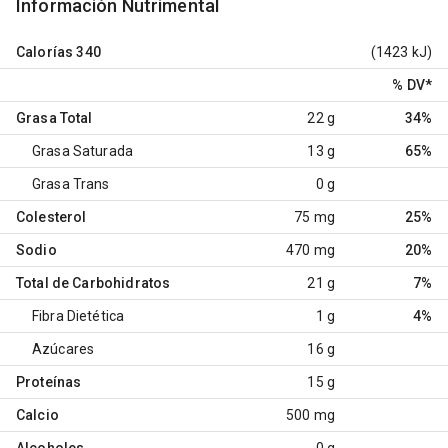
Información Nutrimental
Calorías
340
(1423 kJ)
% DV
*
Grasa Total
22 g
34%
Grasa Saturada
13 g
65%
Grasa Trans
0 g
Colesterol
75 mg
25%
Sodio
470 mg
20%
Total de Carbohidratos
21 g
7%
Fibra Dietética
1 g
4%
Azúcares
16 g
Proteínas
15 g
Calcio
500 mg
Alcoholes
0 g