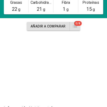
Grasas
Carbohidratos
Fibra
Proteínas
22
21
1
15
g
g
g
g
0/8
AÑADIR A COMPARAR