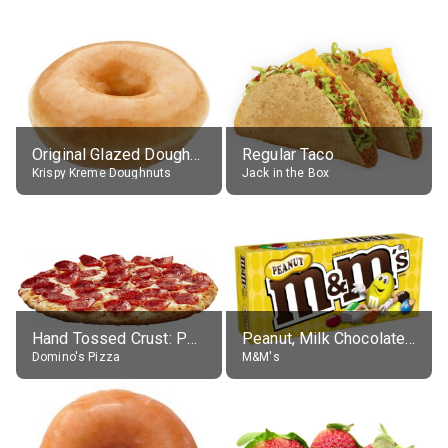
Original Glazed Doughnut
Regular Taco
Krispy Kreme Doughnuts
Jack in the Box
Hand Tossed Crust: Pepperoni Pizza (Large 14")
Peanut, Milk Chocolate Candies
Domino's Pizza
M&M's