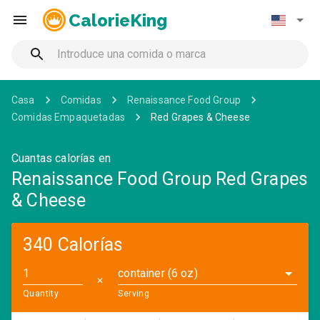
CalorieKing
Casa
Comidas
Renaissance Food Group
Comidas Empaquetadas
Red Grapes & Cheese
Cuantas calorías en
Renaissance Food Group Red Grapes
& Cheese
340 Calorías
container (6 oz)
✕
Quantity
Serving