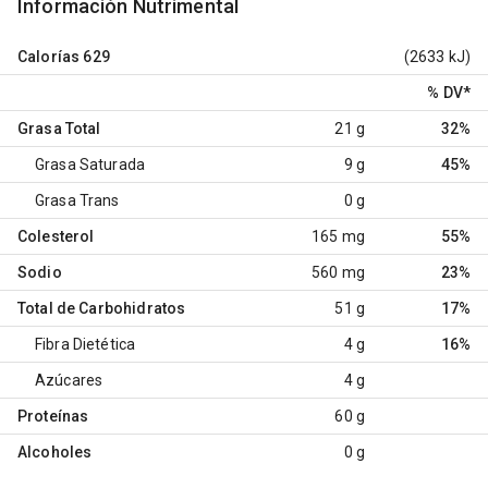
Información Nutrimental
Calorías
629
(2633 kJ)
% DV
*
Grasa Total
21 g
32%
Grasa Saturada
9 g
45%
Grasa Trans
0 g
Colesterol
165 mg
55%
Sodio
560 mg
23%
Total de Carbohidratos
51 g
17%
Fibra Dietética
4 g
16%
Azúcares
4 g
Proteínas
60 g
Alcoholes
0 g