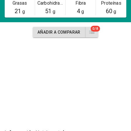
Grasas
Carbohidratos
Fibra
Proteínas
21
51
4
60
g
g
g
g
0/8
AÑADIR A COMPARAR