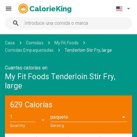
CalorieKing
Casa
Comidas
My Fit Foods
Comidas Empaquetadas
Tenderloin Stir Fry, large
Cuantas calorías en
My Fit Foods Tenderloin Stir Fry,
large
629 Calorías
paquete
✕
Quantity
Serving