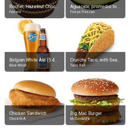
Rocher, Hazelnut Chocolate Ball
Aguacate, promedio todos variedades, crudo
Ferrero
Frutas Frescas
Belgian White Ale (5.4% alc.)
Crunchy Taco, with Seasoned Beef
Blue Moon
Taco Bell
Chicken Sandwich
Big Mac Burger
Chick-fil-A
McDonald's