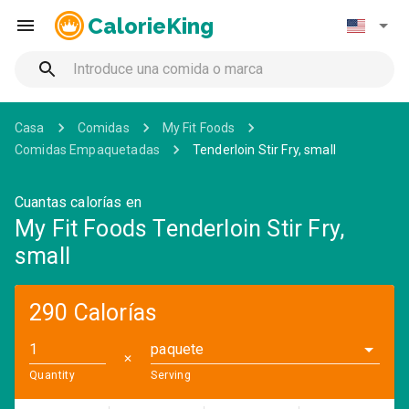
CalorieKing
Casa
Comidas
My Fit Foods
Comidas Empaquetadas
Tenderloin Stir Fry, small
Cuantas calorías en
My Fit Foods Tenderloin Stir Fry,
small
290 Calorías
paquete
✕
Quantity
Serving