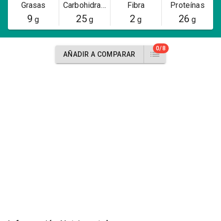
Grasas
Carbohidratos
Fibra
Proteínas
9
25
2
26
g
g
g
g
0/8
AÑADIR A COMPARAR