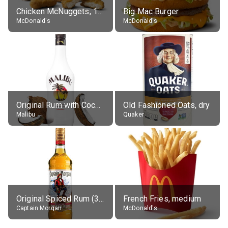
Chicken McNuggets, 10 pieces, without sauce
Big Mac Burger
McDonald's
McDonald's
Original Rum with Coconut Flavour (21% alc.)
Old Fashioned Oats, dry
Malibu
Quaker
Original Spiced Rum (35% alc.)
French Fries, medium
Captain Morgan
McDonald's