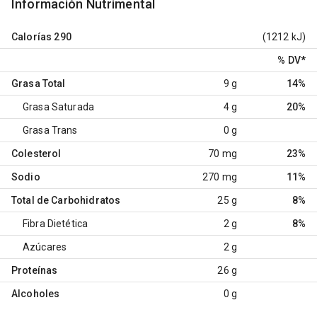
Información Nutrimental
Calorías
290
(1212 kJ)
% DV
*
Grasa Total
9 g
14%
Grasa Saturada
4 g
20%
Grasa Trans
0 g
Colesterol
70 mg
23%
Sodio
270 mg
11%
Total de Carbohidratos
25 g
8%
Fibra Dietética
2 g
8%
Azúcares
2 g
Proteínas
26 g
Alcoholes
0 g