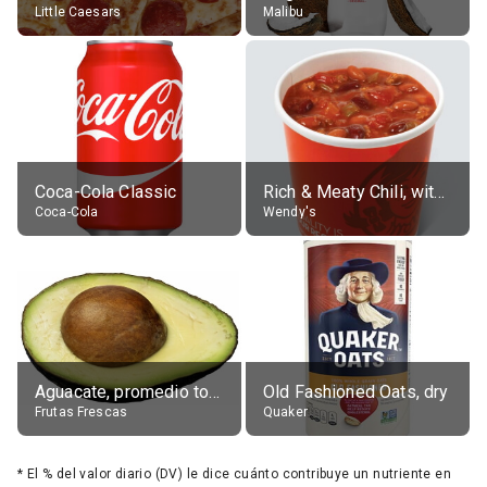
Little Caesars
Malibu
Coca-Cola Classic
Rich & Meaty Chili, without toppings, large
Coca-Cola
Wendy's
Aguacate, promedio todos variedades, crudo
Old Fashioned Oats, dry
Frutas Frescas
Quaker
*
El % del valor diario (DV) le dice cuánto contribuye un nutriente en