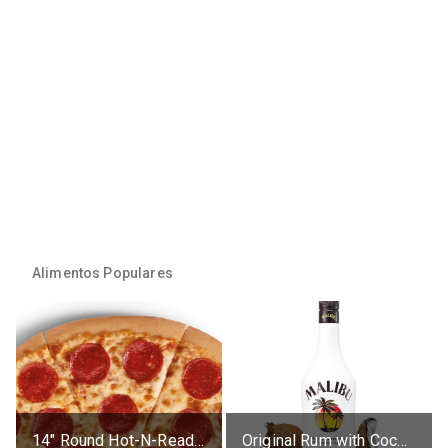
Alimentos Populares
14" Round Hot-N-Ready Pepperoni Pizza
Original Rum with Coconut Flavour (21% alc.)