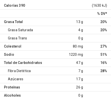
Calorías
390
(1630 kJ)
% DV
*
Grasa Total
13 g
20%
Grasa Saturada
4 g
20%
Grasa Trans
0 g
Colesterol
80 mg
27%
Sodio
1220 mg
51%
Total de Carbohidratos
47 g
16%
Fibra Dietética
7 g
28%
Azúcares
17 g
Proteínas
26 g
Alcoholes
0 g