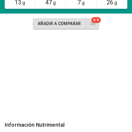
13
47
7
26
g
g
g
g
0/8
AÑADIR A COMPARAR
Información Nutrimental