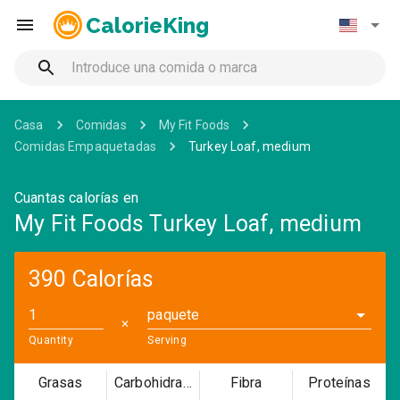
CalorieKing
Casa
Comidas
My Fit Foods
Comidas Empaquetadas
Turkey Loaf, medium
Cuantas calorías en
My Fit Foods Turkey Loaf, medium
390 Calorías
paquete
✕
Quantity
Serving
Grasas
Carbohidratos
Fibra
Proteínas