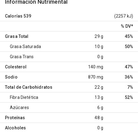
Información Nutrimental
Calorías
539
(2257 kJ)
% DV
*
Grasa Total
29 g
45%
Grasa Saturada
10 g
50%
Grasa Trans
0 g
Colesterol
140 mg
47%
Sodio
870 mg
36%
Total de Carbohidratos
22 g
7%
Fibra Dietética
13 g
52%
Azúcares
6 g
Proteínas
48 g
Alcoholes
0 g