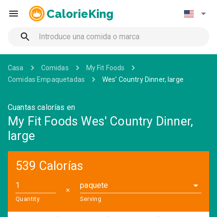
CalorieKing
Casa
Comidas
My Fit Foods
Comidas Empaquetadas
Wes' Country Dinner, large
Cuantas calorías en
My Fit Foods Wes' Country Dinner,
large
539 Calorías
paquete
✕
Quantity
Serving