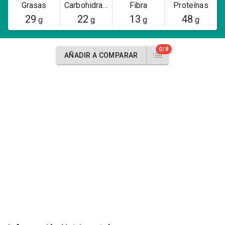
Grasas
Carbohidratos
Fibra
Proteínas
29
22
13
48
g
g
g
g
0/8
AÑADIR A COMPARAR