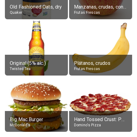
Old Fashioned Oats, dry
Manzanas, crudas, con piel
Quaker
Frutas Frescas
Original (5% alc.)
Plátanos, crudos
Twisted Tea
Frutas Frescas
Big Mac Burger
Hand Tossed Crust: Pepperoni Pizza (Large 14")
McDonald's
Domino's Pizza