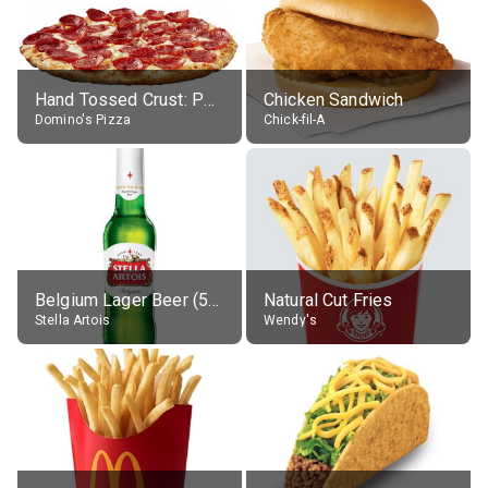
Hand Tossed Crust: Pepperoni Pizza (Large 14")
Chicken Sandwich
Domino's Pizza
Chick-fil-A
Belgium Lager Beer (5% alc.)
Natural Cut Fries
Stella Artois
Wendy's