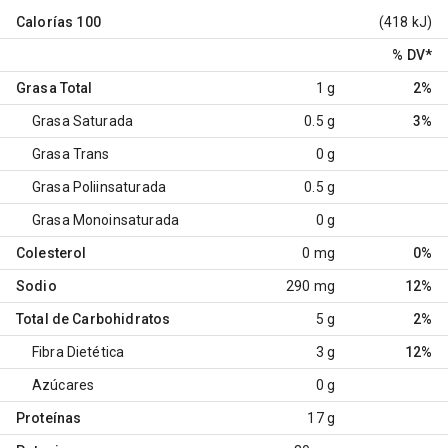
Calorías
100
(418 kJ)
% DV
*
Grasa Total
1 g
2%
Grasa Saturada
0.5 g
3%
Grasa Trans
0 g
Grasa Poliinsaturada
0.5 g
Grasa Monoinsaturada
0 g
Colesterol
0 mg
0%
Sodio
290 mg
12%
Total de Carbohidratos
5 g
2%
Fibra Dietética
3 g
12%
Azúcares
0 g
Proteínas
17 g