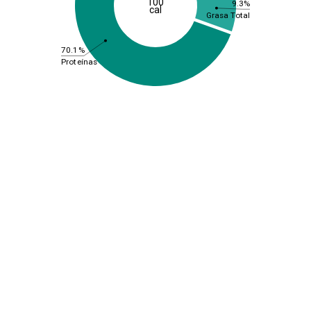
100
9.3%
cal
Grasa Total
70.1%
Proteínas