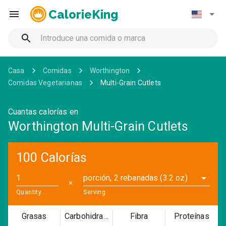
CalorieKing
Casa
Comidas
Worthington
Comidas Vegetarianas
Multi-Grain Cutlets
Cuantas calorías en
Worthington Multi-Grain Cutlets
100 Calorías
porción, 2 rebanadas (3.2 oz)
✕
Quantity
Serving
Grasas
Carbohidratos
Fibra
Proteínas