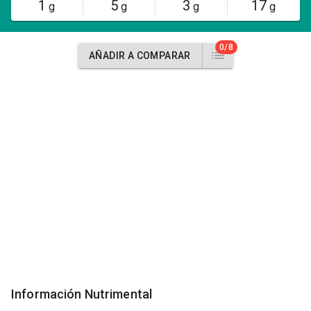
1
5
3
17
g
g
g
g
0/8
AÑADIR A COMPARAR
Información Nutrimental