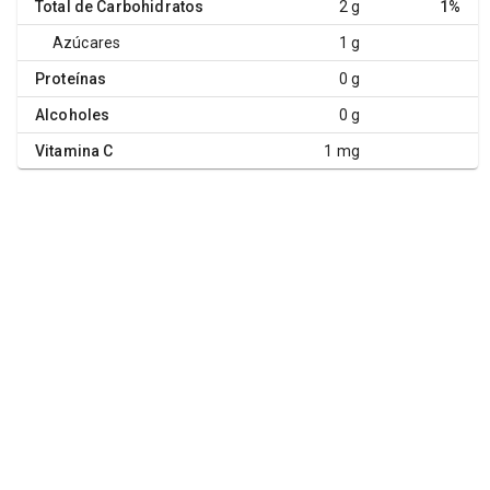
Total de Carbohidratos
2 g
1%
Azúcares
1 g
Proteínas
0 g
Alcoholes
0 g
Vitamina C
1 mg