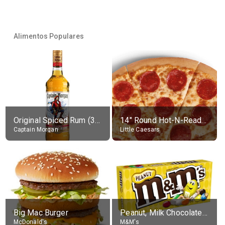
Alimentos Populares
Original Spiced Rum (35% alc.)
14" Round Hot-N-Ready Pepperoni Pizza
Captain Morgan
Little Caesars
Big Mac Burger
Peanut, Milk Chocolate Candies
McDonald's
M&M's