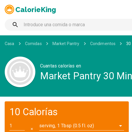
CalorieKing
Casa
Comidas
Market Pantry
Condimentos
30
Cuantas calorías en
Market Pantry 30 Min
10 Calorías
serving, 1 Tbsp (0.5 fl. oz)
✕