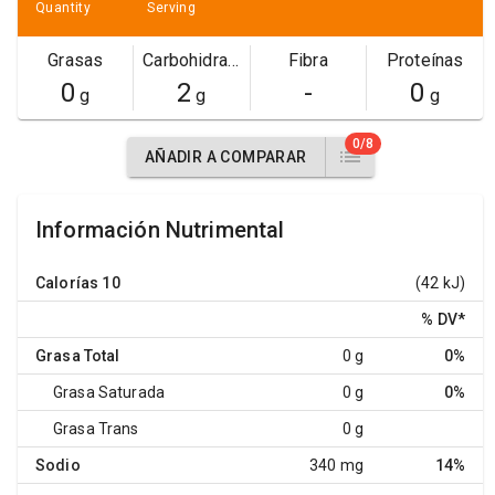
Quantity
Serving
Grasas
Carbohidratos
Fibra
Proteínas
0
2
-
0
g
g
g
0/8
AÑADIR A COMPARAR
Información Nutrimental
Calorías
10
(42 kJ)
% DV
*
Grasa Total
0 g
0%
Grasa Saturada
0 g
0%
Grasa Trans
0 g
Sodio
340 mg
14%