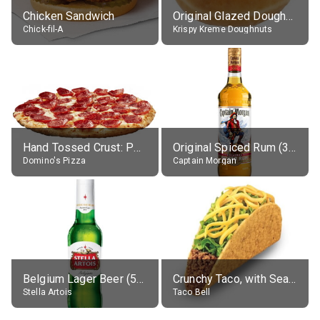
Chicken Sandwich
Original Glazed Doughnut
Chick-fil-A
Krispy Kreme Doughnuts
Hand Tossed Crust: Pepperoni Pizza (Large 14")
Original Spiced Rum (35% alc.)
Domino's Pizza
Captain Morgan
Belgium Lager Beer (5% alc.)
Crunchy Taco, with Seasoned Beef
Stella Artois
Taco Bell