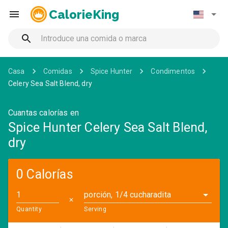
CalorieKing
Casa
Comidas
Spice Hunter
Condimentos
Celery Sea Salt Blend, dry
Cuantas calorías en
Spice Hunter Celery Sea Salt Blend,
dry
0 Calorías
porción, 1/4 cucharadita
✕
Quantity
Serving