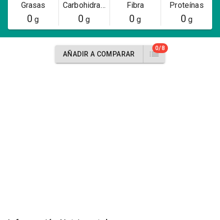
Grasas
Carbohidratos
Fibra
Proteínas
0
0
0
0
g
g
g
g
0/8
AÑADIR A COMPARAR