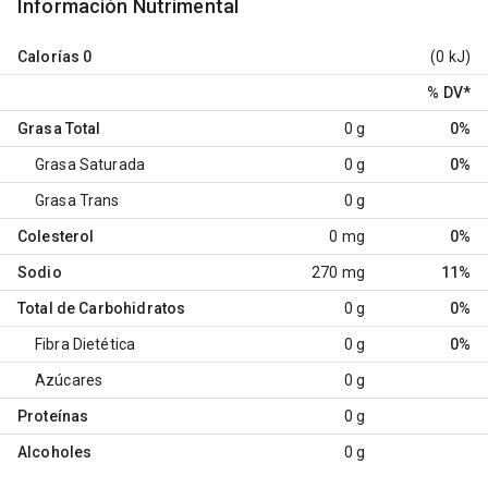
Información Nutrimental
Calorías
0
(0 kJ)
% DV
*
Grasa Total
0 g
0%
Grasa Saturada
0 g
0%
Grasa Trans
0 g
Colesterol
0 mg
0%
Sodio
270 mg
11%
Total de Carbohidratos
0 g
0%
Fibra Dietética
0 g
0%
Azúcares
0 g
Proteínas
0 g
Alcoholes
0 g