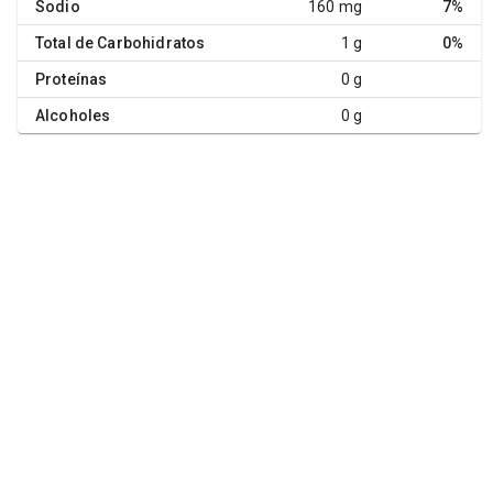
Sodio
160 mg
7%
Total de Carbohidratos
1 g
0%
Proteínas
0 g
Alcoholes
0 g