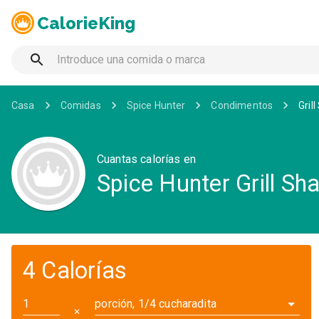
CalorieKing
Casa
Comidas
Spice Hunter
Condimentos
Gril
Cuantas calorías en
Spice Hunter Grill Sh
4 Calorías
porción, 1/4 cucharadita
✕