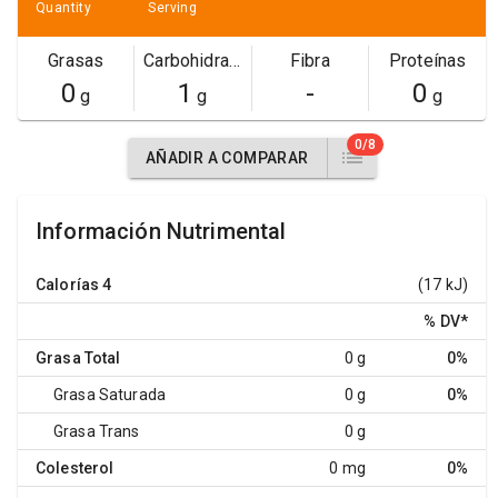
Quantity
Serving
Grasas
Carbohidratos
Fibra
Proteínas
0
1
-
0
g
g
g
0/8
AÑADIR A COMPARAR
Información Nutrimental
Calorías
4
(17 kJ)
% DV
*
Grasa Total
0 g
0%
Grasa Saturada
0 g
0%
Grasa Trans
0 g
Colesterol
0 mg
0%