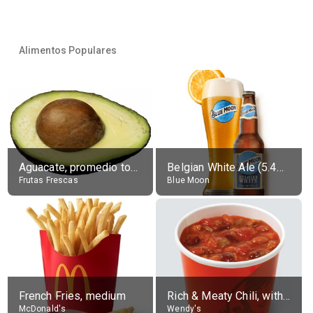
Alimentos Populares
Aguacate, promedio todos variedades, crudo
Belgian White Ale (5.4% alc.)
Frutas Frescas
Blue Moon
French Fries, medium
Rich & Meaty Chili, without toppings, large
McDonald's
Wendy's