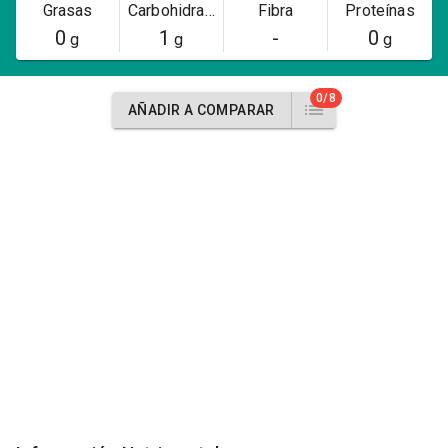
Grasas
Carbohidratos
Fibra
Proteínas
0
1
-
0
g
g
g
0/8
AÑADIR A COMPARAR