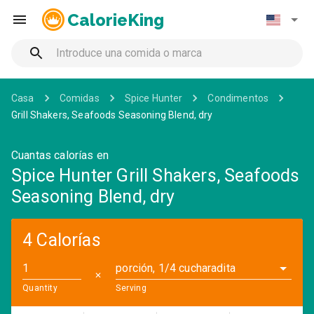
CalorieKing
Casa
Comidas
Spice Hunter
Condimentos
Grill Shakers, Seafoods Seasoning Blend, dry
Cuantas calorías en
Spice Hunter Grill Shakers, Seafoods
Seasoning Blend, dry
4 Calorías
porción, 1/4 cucharadita
✕
Quantity
Serving