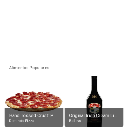
Alimentos Populares
Hand Tossed Crust: Pepperoni Pizza (Large 14")
Original Irish Cream Liqueur (17% alc.)
Domino's Pizza
Baileys