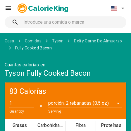
CalorieKing
Casa
Comidas
Tyson
Deli y Carne De Almuerzo
Fully Cooked Bacon
Cuantas calorías en
Tyson Fully Cooked Bacon
83 Calorías
porción, 2 rebanadas (0.5 oz)
✕
Quantity
Serving
Grasas
Carbohidratos
Fibra
Proteínas