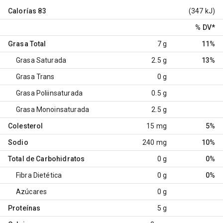
Calorías
83
(347 kJ)
% DV
*
Grasa Total
7 g
11%
Grasa Saturada
2.5 g
13%
Grasa Trans
0 g
Grasa Poliinsaturada
0.5 g
Grasa Monoinsaturada
2.5 g
Colesterol
15 mg
5%
Sodio
240 mg
10%
Total de Carbohidratos
0 g
0%
Fibra Dietética
0 g
0%
Azúcares
0 g
Proteínas
5 g