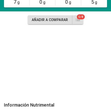
7
0
0
5
g
g
g
g
0/8
AÑADIR A COMPARAR
Información Nutrimental