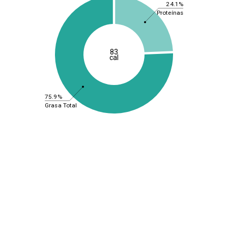
24.1%
Proteínas
83
cal
75.9%
Grasa Total