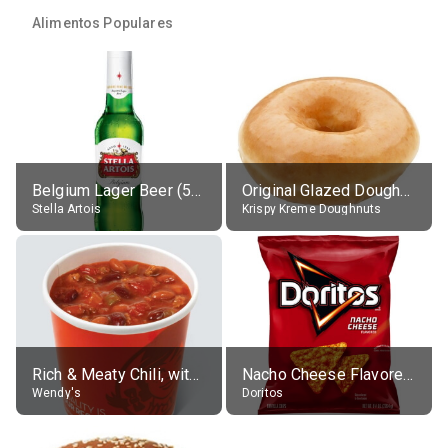
Alimentos Populares
Belgium Lager Beer (5% alc.)
Original Glazed Doughnut
Stella Artois
Krispy Kreme Doughnuts
Rich & Meaty Chili, without toppings, large
Nacho Cheese Flavored Tortilla Chips
Wendy's
Doritos