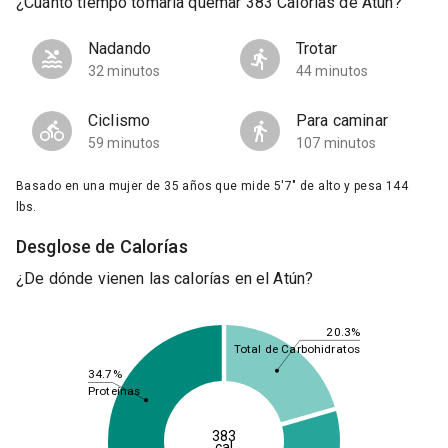
¿Cuánto tiempo tomaría quemar 383 Calorías de Atún?
Nadando
Trotar
32 minutos
44 minutos
Ciclismo
Para caminar
59 minutos
107 minutos
Basado en una mujer de 35 años que mide 5'7" de alto y pesa 144
lbs.
Desglose de Calorías
¿De dónde vienen las calorías en el Atún?
20.3%
Total de Carbohidratos
34.7%
Proteínas
383
cal