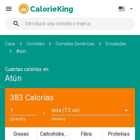
CalorieKing
Casa
Comidas
Comidas Genéricas
Ensaladas
Atún
Cuantas calorías en
Atún
383 Calorías
taza (7.2 oz)
✕
Quantity
Serving
Grasas
Carbohidratos
Fibra
Proteínas