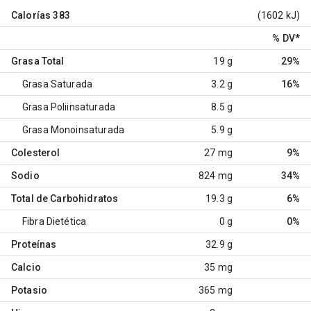
Calorías
383
(1602 kJ)
% DV
*
Grasa Total
19 g
29%
Grasa Saturada
3.2 g
16%
Grasa Poliinsaturada
8.5 g
Grasa Monoinsaturada
5.9 g
Colesterol
27 mg
9%
Sodio
824 mg
34%
Total de Carbohidratos
19.3 g
6%
Fibra Dietética
0 g
0%
Proteínas
32.9 g
Calcio
35 mg
Potasio
365 mg