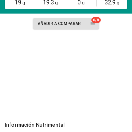
19
19.3
0
32.9
g
g
g
g
0/8
AÑADIR A COMPARAR
Información Nutrimental