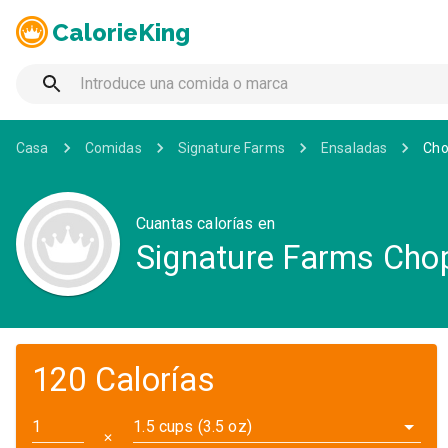
CalorieKing
Casa
Comidas
Signature Farms
Ensaladas
Cho
Cuantas calorías en
Signature Farms Chop
120 Calorías
1.5 cups (3.5 oz)
✕