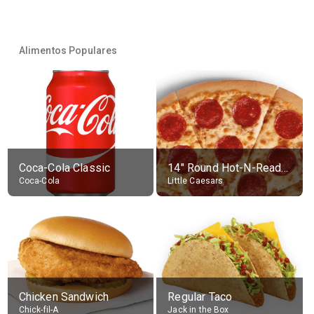
Alimentos Populares
Coca-Cola Classic
14" Round Hot-N-Ready Pepperoni Pizza
Coca-Cola
Little Caesars
Chicken Sandwich
Regular Taco
Chick-fil-A
Jack in the Box