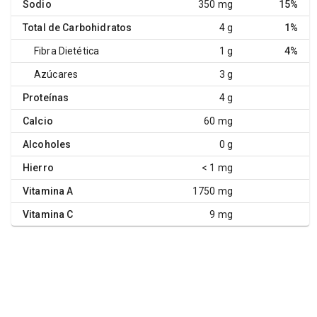
Sodio
350 mg
15%
Total de Carbohidratos
4 g
1%
Fibra Dietética
1 g
4%
Azúcares
3 g
Proteínas
4 g
Calcio
60 mg
Alcoholes
0 g
Hierro
< 1 mg
Vitamina A
1750 mg
Vitamina C
9 mg