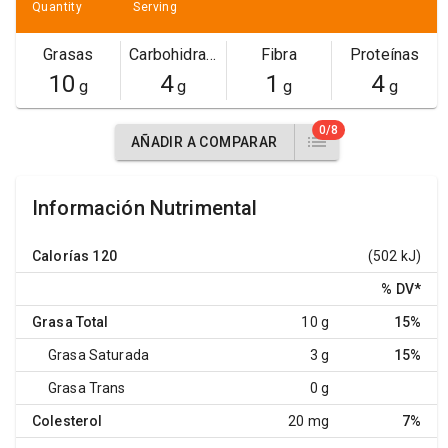
Quantity
Serving
Grasas
Carbohidratos
Fibra
Proteínas
10
4
1
4
g
g
g
g
0/8
AÑADIR A COMPARAR
Información Nutrimental
Calorías
120
(502 kJ)
% DV
*
Grasa Total
10 g
15%
Grasa Saturada
3 g
15%
Grasa Trans
0 g
Colesterol
20 mg
7%